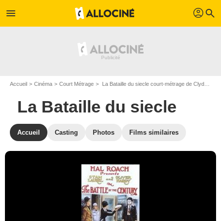
profil
menu
search
Accueil
Cinéma
Court Métrage
La Bataille du siecle court-métrage de Clyde Bruckman
La Bataille du siecle
Accueil
Casting
Photos
Films similaires