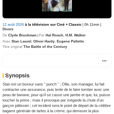
12 août 2026
à la télévision sur Ciné + Classic
|
0h 11min
|
Divers
De
Clyde Bruckman
Par
Hal Roach
,
H.M. Walker
|
Avec
Stan Laurel
,
Oliver Hardy
,
Eugene Pallette
Titre original
The Battle of the Century
Synopsis
Stan est un boxeur sans " punch " ; Ollie, son manager, lui fait
contracter une assurance, puis tente de le faire tomber avec une
peau de banane, pour qu'il se casse une jambe et que, lui, puisse
toucher la prime ; mais il provoque par mégarde la chute d'un
garçon pâtissier ; cet incident sera le point de départ de la célèbre
bagarre générale de tartes à la crème, qui demeure la plus