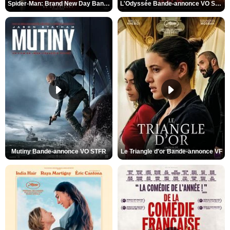
Spider-Man: Brand New Day Bande-annonce VO STFR
L'Odyssée Bande-annonce VO STFR
Mutiny Bande-annonce VO STFR
Le Triangle d'or Bande-annonce VF