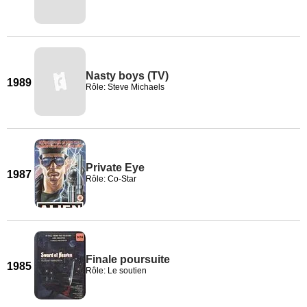
Nasty boys (TV)
1989
Rôle: Steve Michaels
Private Eye
1987
Rôle: Co-Star
Finale poursuite
1985
Rôle: Le soutien