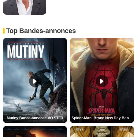
Top Bandes-annonces
Mutiny Bande-annonce VO STFR
Spider-Man: Brand New Day Bande-annonce VO STFR