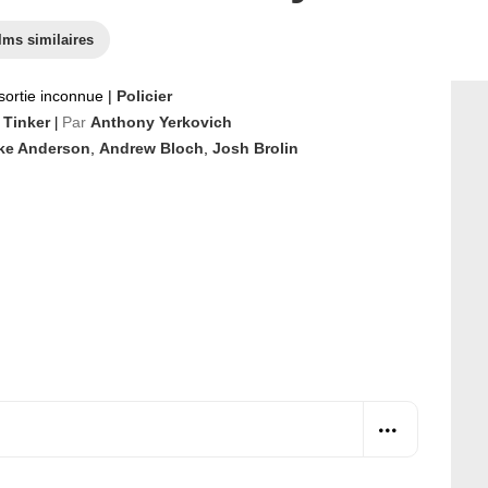
lms similaires
sortie inconnue
|
Policier
 Tinker
Par
Anthony Yerkovich
|
ke Anderson
,
Andrew Bloch
,
Josh Brolin