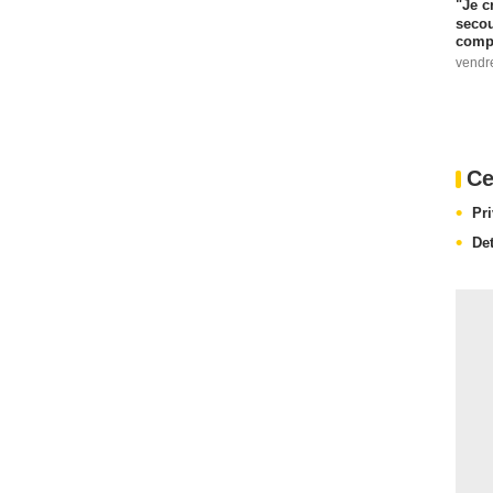
"Je c
secou
compo
vendr
Ce
Pr
De