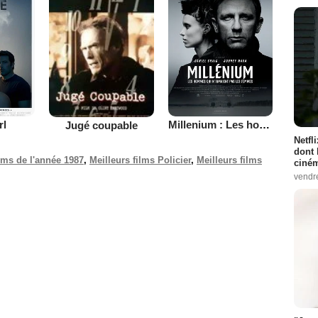
rl
Millenium : Les hommes qui n’aimaient pas les femmes
Jugé coupable
Netfl
dont 
ilms de l'année 1987
,
Meilleurs films Policier
,
Meilleurs films
ciném
vendr