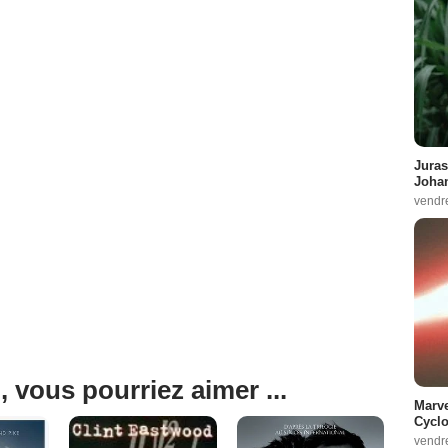
Juras
Johan
vendr
, vous pourriez aimer ...
Marve
Cyclo
vendr