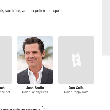
, son frère, ancien policier, enquête.
och
Josh Brolin
Don Calfa
chneider
Rôle : Johnny Betts
Rôle : Peppy Roth
 complet et équipe technique