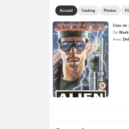
Accueil
Casting
Photos
Fi
Date de 
De
Mark
Avec
De