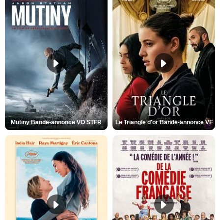
Mutiny Bande-annonce VO STFR
Le Triangle d'or Bande-annonce VF