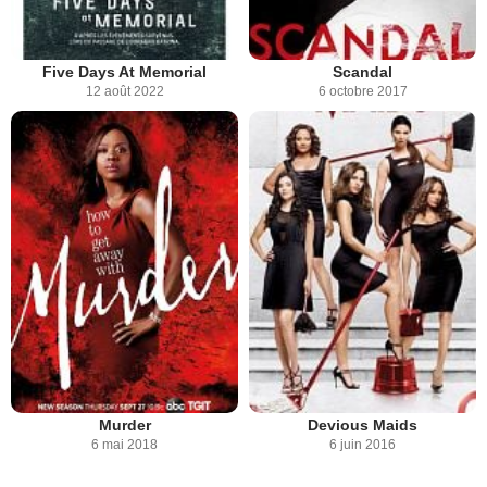
Five Days At Memorial
Scandal
12 août 2022
6 octobre 2017
Murder
Devious Maids
6 mai 2018
6 juin 2016