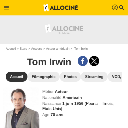
profil
menu
search
Accueil
Stars
Acteurs
Acteur américain
Tom Irwin
Tom Irwin
Accueil
Filmographie
Photos
Streaming
VOD, DV
Métier
Acteur
Nationalité
Américain
Naissance
1 juin 1956
(Peoria - Illinois,
Etats-Unis)
Age
70
ans