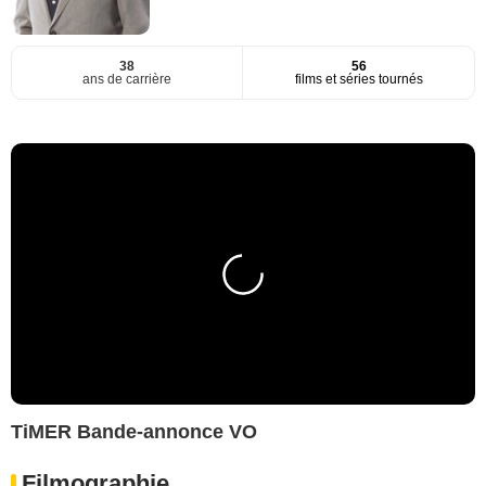
38
56
ans de carrière
films et séries tournés
TiMER Bande-annonce VO
Filmographie