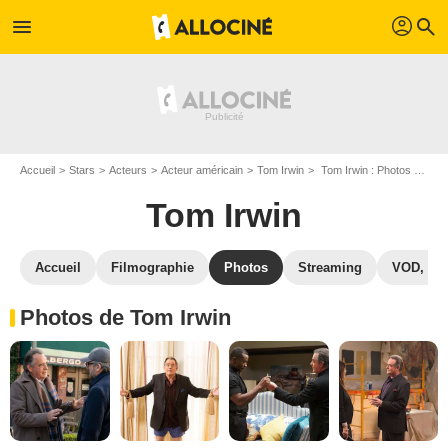
profil
menu
search
Accueil
Stars
Acteurs
Acteur américain
Tom Irwin
Tom Irwin : Photos de ses films et séries
Tom Irwin
Accueil
Filmographie
Photos
Streaming
VOD, DV
Photos de Tom Irwin