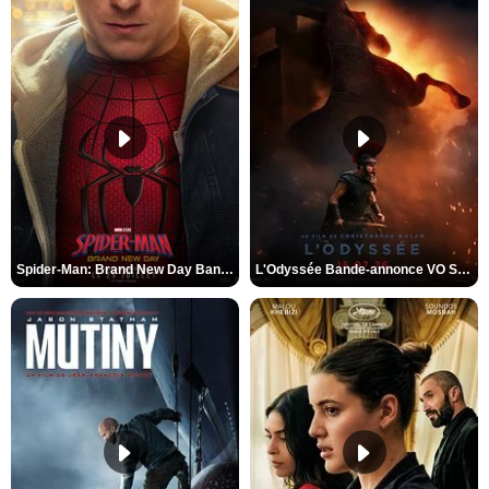
Spider-Man: Brand New Day Bande-annonce VO STFR
L'Odyssée Bande-annonce VO STFR