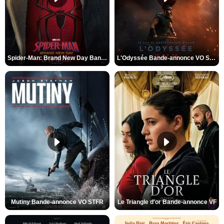
Spider-Man: Brand New Day Bande-annonce VO STFR
L'Odyssée Bande-annonce VO STFR
Mutiny Bande-annonce VO STFR
Le Triangle d'or Bande-annonce VF