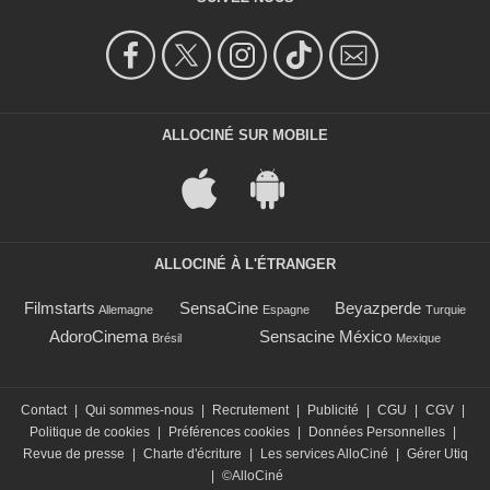
ALLOCINÉ SUR MOBILE
ALLOCINÉ À L'ÉTRANGER
Filmstarts
SensaCine
Beyazperde
Allemagne
Espagne
Turquie
AdoroCinema
Sensacine México
Brésil
Mexique
Contact
|
Qui sommes-nous
|
Recrutement
|
Publicité
|
CGU
|
CGV
|
Politique de cookies
|
Préférences cookies
|
Données Personnelles
|
Revue de presse
|
Charte d'écriture
|
Les services AlloCiné
|
Gérer Utiq
|
©AlloCiné