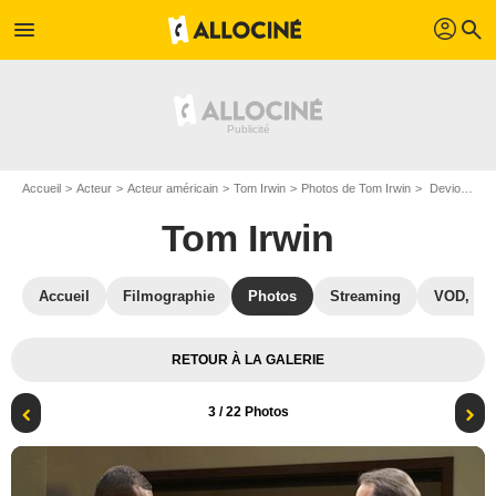
profil
menu
search
Accueil
Acteur
Acteur américain
Tom Irwin
Photos de Tom Irwin
Devious Maids : Photo Tom Irwin
Tom Irwin
Accueil
Filmographie
Photos
Streaming
VOD, DV
RETOUR À LA GALERIE
3
/ 22 Photos