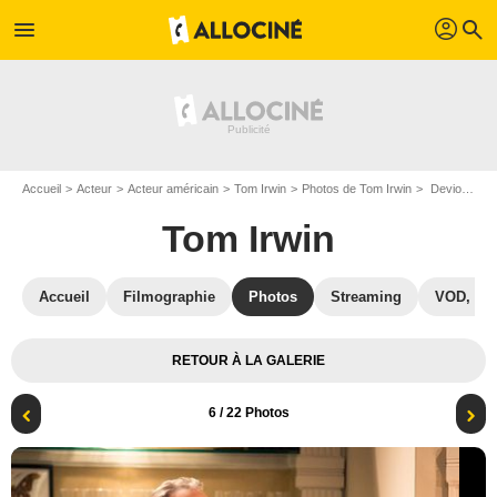
profil
menu
search
Accueil
Acteur
Acteur américain
Tom Irwin
Photos de Tom Irwin
Devious Maids : Photo Tom Irwin
Tom Irwin
Accueil
Filmographie
Photos
Streaming
VOD, DV
RETOUR À LA GALERIE
6
/ 22 Photos