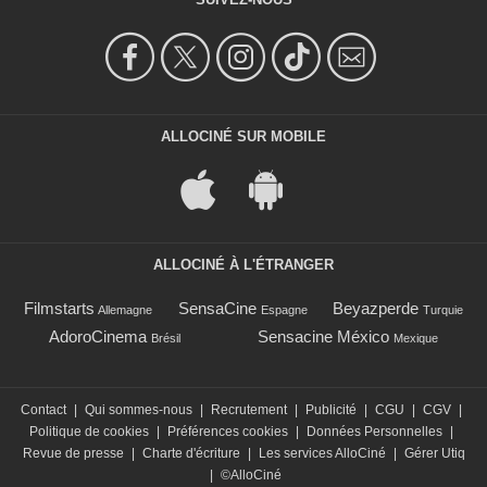
ALLOCINÉ SUR MOBILE
ALLOCINÉ À L'ÉTRANGER
Filmstarts
SensaCine
Beyazperde
Allemagne
Espagne
Turquie
AdoroCinema
Sensacine México
Brésil
Mexique
Contact
|
Qui sommes-nous
|
Recrutement
|
Publicité
|
CGU
|
CGV
|
Politique de cookies
|
Préférences cookies
|
Données Personnelles
|
Revue de presse
|
Charte d'écriture
|
Les services AlloCiné
|
Gérer Utiq
|
©AlloCiné