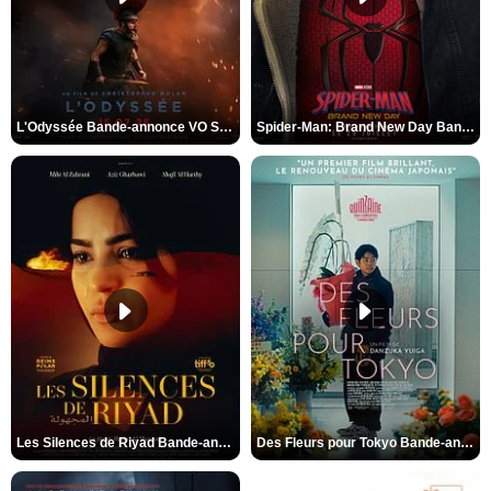
L'Odyssée Bande-annonce VO STFR
Spider-Man: Brand New Day Bande-annonce VO STFR
Les Silences de Riyad Bande-annonce VO STFR
Des Fleurs pour Tokyo Bande-annonce VO STFR