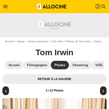
profil
menu
search
Accueil
Acteur
Acteur américain
Tom Irwin
Photos de Tom Irwin
Devious Maids : Photo Tom Irwin
Tom Irwin
Accueil
Filmographie
Photos
Streaming
VOD, DV
RETOUR À LA GALERIE
2
/ 22 Photos