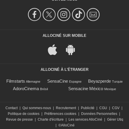
ALLOCINÉ SUR MOBILE
ALLOCINÉ À L'ÉTRANGER
Filmstarts
SensaCine
Beyazperde
Allemagne
Espagne
Turquie
AdoroCinema
Sensacine México
Brésil
Mexique
Contact
|
Qui sommes-nous
|
Recrutement
|
Publicité
|
CGU
|
CGV
|
Politique de cookies
|
Préférences cookies
|
Données Personnelles
|
Revue de presse
|
Charte d'écriture
|
Les services AlloCiné
|
Gérer Utiq
|
©AlloCiné