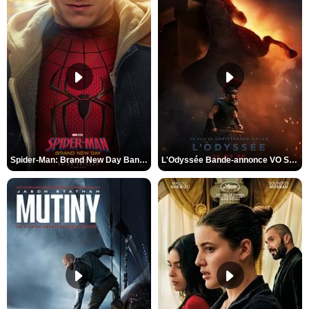
Spider-Man: Brand New Day Bande-annonce VO STFR
L'Odyssée Bande-annonce VO STFR