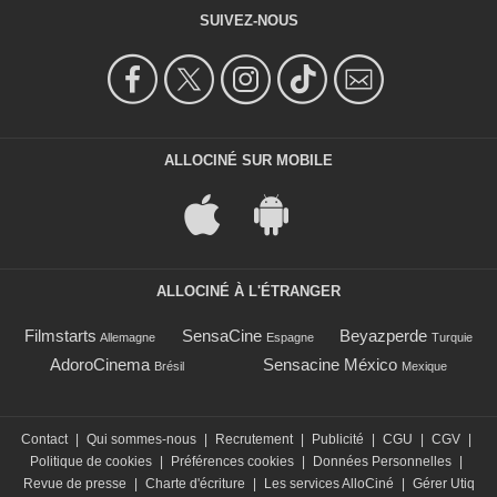
SUIVEZ-NOUS
ALLOCINÉ SUR MOBILE
ALLOCINÉ À L'ÉTRANGER
Filmstarts
SensaCine
Beyazperde
Allemagne
Espagne
Turquie
AdoroCinema
Sensacine México
Brésil
Mexique
Contact
|
Qui sommes-nous
|
Recrutement
|
Publicité
|
CGU
|
CGV
|
Politique de cookies
|
Préférences cookies
|
Données Personnelles
|
Revue de presse
|
Charte d'écriture
|
Les services AlloCiné
|
Gérer Utiq