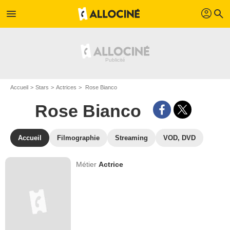
profil
menu
search
Accueil
Stars
Actrices
Rose Bianco
Rose Bianco
Accueil
Filmographie
Streaming
VOD, DVD
Métier
Actrice