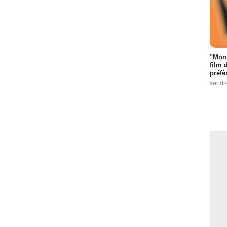
"Mon 
film 
préfè
vendr