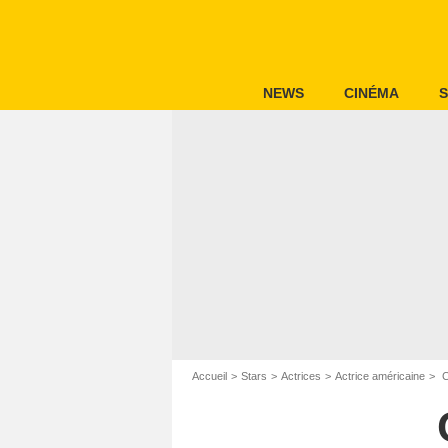
NEWS
CINÉMA
S
Accueil
Stars
Actrices
Actrice américaine
C