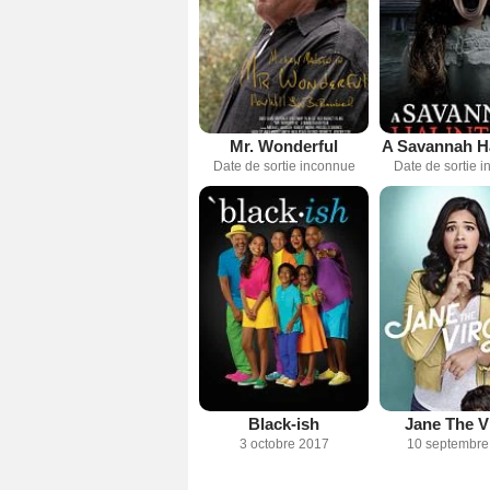
Mr. Wonderful
A Savannah H
Date de sortie inconnue
Date de sortie 
Black-ish
Jane The V
3 octobre 2017
10 septembre