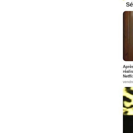
Sé
Après
réali
Netfl
vendr