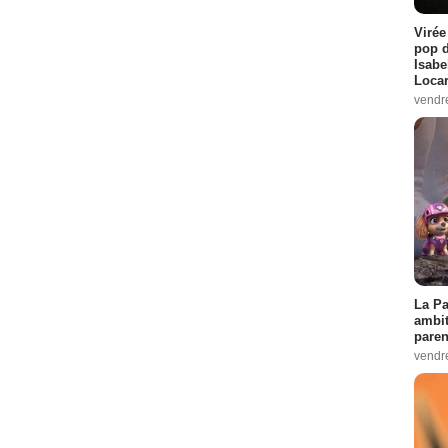
Virée
pop d
Isabe
Loca
vendr
La Pa
ambit
paren
vendr