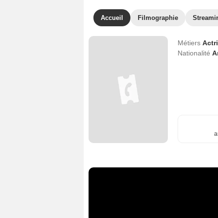
Accueil
Filmographie
Streami
Métiers
Actr
Nationalité
A
a