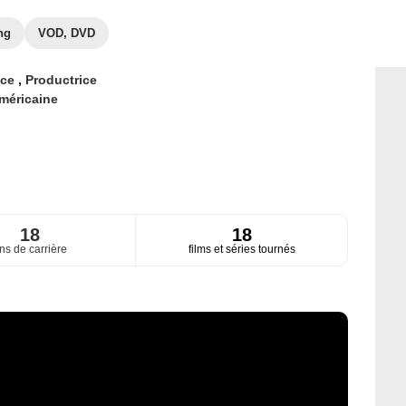
ng
VOD, DVD
ice
,
Productrice
méricaine
18
18
ns de carrière
films et séries tournés