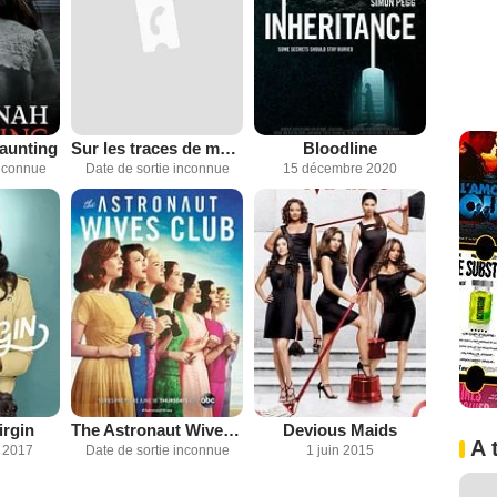
aunting
Sur les traces de ma soeur
Bloodline
inconnue
Date de sortie inconnue
15 décembre 2020
irgin
The Astronaut Wives Club
Devious Maids
A 
 2017
Date de sortie inconnue
1 juin 2015