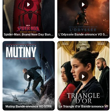
Spider-Man: Brand New Day Bande-annonce VO STFR
L'Odyssée Bande-annonce VO STFR
Mutiny Bande-annonce VO STFR
Le Triangle d'or Bande-annonce VF