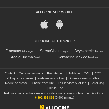
ALLOCINÉ SUR MOBILE
ALLOCINÉ À L'ÉTRANGER
Filmstarts
SensaCine
Beyazperde
Allemagne
Espagne
Turquie
AdoroCinema
Sensacine México
Brésil
Mexique
Contact
|
Qui sommes-nous
|
Recrutement
|
Publicité
|
CGU
|
CGV
|
Politique de cookies
|
Préférences cookies
|
Données Personnelles
|
Revue de presse
|
Charte d'écriture
|
Les services AlloCiné
|
Gérer Utiq
|
©AlloCiné
Retrouvez tous les horaires et infos de votre cinéma sur le numéro AlloCiné :
0 892 892 892
(0,90€/minute)