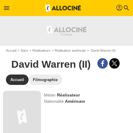
profil
menu
search
Accueil
Stars
Réalisateurs
Réalisateur américain
David Warren (II)
David Warren (II)
Accueil
Filmographie
Métier
Réalisateur
Nationalité
Américain