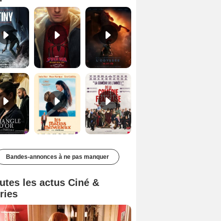
Le Triangle d'or Bande-annonce VF
Les Matins merveilleux Bande-annonce VF
De la Comédie-Française Teaser VF
Bandes-annonces à ne pas manquer
utes les actus Ciné &
ries