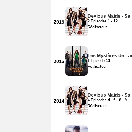
Devious Maids - Sa
2 Episodes
1
-
12
2015
Réalisateur
Les Mystères de Lau
1 Episode
13
2015
Réalisateur
Devious Maids - Sa
4 Episodes
4
-
5
-
8
-
9
2014
Réalisateur