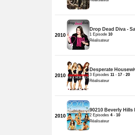
Drop Dead Diva - S
1 Episode
10
2010
Réalisateur
Desperate Housewiv
3 Episodes
11
-
17
-
20
2010
Réalisateur
90210 Beverly Hills
2 Episodes
4
-
10
2010
Réalisateur