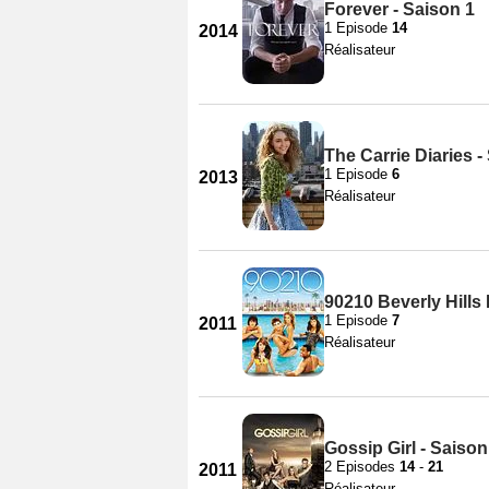
Forever - Saison 1
1 Episode
14
2014
Réalisateur
The Carrie Diaries -
1 Episode
6
2013
Réalisateur
90210 Beverly Hills
1 Episode
7
2011
Réalisateur
Gossip Girl - Saison
2 Episodes
14
-
21
2011
Réalisateur