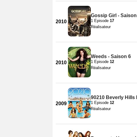
Gossip Girl - Saison
1 Episode
17
2010
Réalisateur
Weeds - Saison 6
1 Episode
12
2010
Réalisateur
90210 Beverly Hills
1 Episode
12
2009
Réalisateur