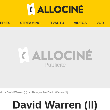
ÉRIES
STREAMING
TVACTU
VIDÉOS
VOD
ain
David Warren (II)
Filmographie David Warren (II)
David Warren (II)