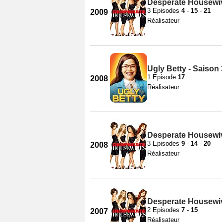
Desperate Housewiv
3 Episodes
4
-
15
-
21
2009
Réalisateur
Ugly Betty - Saison 
1 Episode
17
2008
Réalisateur
Desperate Housewiv
3 Episodes
9
-
14
-
20
2008
Réalisateur
Desperate Housewiv
2 Episodes
7
-
15
2007
Réalisateur