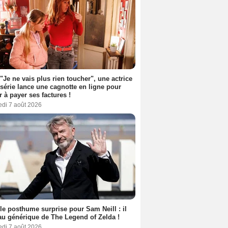
 "Je ne vais plus rien toucher", une actrice
 série lance une cagnotte en ligne pour
er à payer ses factures !
edi 7 août 2026
le posthume surprise pour Sam Neill : il
au générique de The Legend of Zelda !
edi 7 août 2026