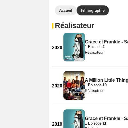
Accueil
Filmographie
Réalisateur
Grace et Frankie - S
1 Episode
2
2020
Réalisateur
A Million Little Thin
1 Episode
10
2020
Réalisateur
Grace et Frankie - S
1 Episode
11
2019