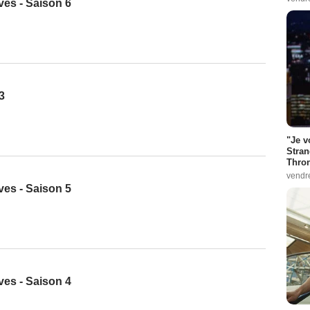
es - Saison 6
3
"Je v
Stran
Thro
vendr
es - Saison 5
es - Saison 4