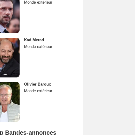
Monde extérieur
Kad Merad
Monde extérieur
Olivier Baroux
Monde extérieur
p Bandes-annonces
Mutiny Bande-annonce VO STFR
Spider-Man: Brand New Day Bande-annonce VO STFR
L'Odyssée Bande-annonce VO STFR