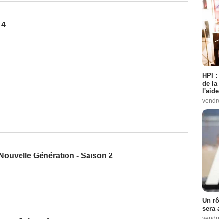
 4
HPI :
de la
l'aid
vendr
 Nouvelle Génération - Saison 2
Un rô
sera 
vendr