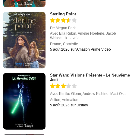
Sterling Point
De
Megan Park
Avec
Ella Rubin
,
Amélie Hoeferle
,
Jacob
Whiteduck-Lavoie
Drame
,
Comédie
5 août 2026 sur Amazon Prime Video
Star Wars: Visions Présente - Le Neuvième
Jedi
Avec
Kimiko Glenn
,
Andrew Kishino
,
Masi Oka
Action
,
Animation
5 août 2026 sur Disney+