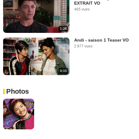
EXTRAIT VO
465 vues
1:26
Andi - saison 1 Teaser VO
2 977 vues
0:15
Photos