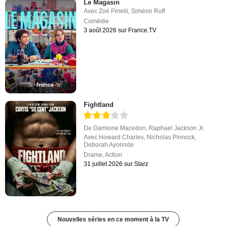
Le Magasin
Avec
Zoé Pinelli
,
Siméon Ruff
Comédie
3 août 2026 sur France.TV
Fightland
De
Damione Macedon
,
Raphael Jackson Jr.
Avec
Howard Charles
,
Nicholas Pinnock
,
Deborah Ayorinde
Drame
,
Action
31 juillet 2026 sur Starz
Nouvelles séries en ce moment à la TV