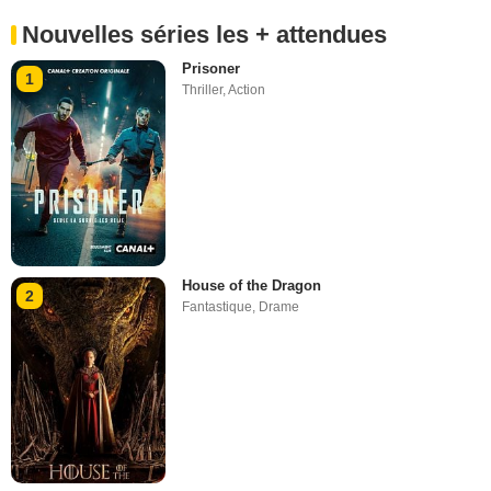
Nouvelles séries les + attendues
Prisoner
1
Thriller
,
Action
House of the Dragon
2
Fantastique
,
Drame