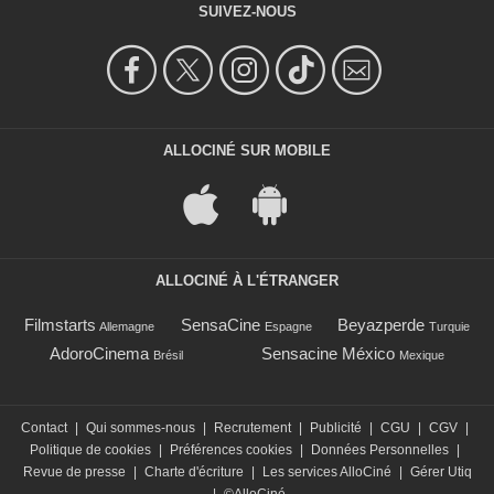
SUIVEZ-NOUS
ALLOCINÉ SUR MOBILE
ALLOCINÉ À L'ÉTRANGER
Filmstarts
SensaCine
Beyazperde
Allemagne
Espagne
Turquie
AdoroCinema
Sensacine México
Brésil
Mexique
Contact
|
Qui sommes-nous
|
Recrutement
|
Publicité
|
CGU
|
CGV
|
Politique de cookies
|
Préférences cookies
|
Données Personnelles
|
Revue de presse
|
Charte d'écriture
|
Les services AlloCiné
|
Gérer Utiq
|
©AlloCiné