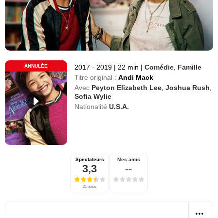
ANNULÉE
2017 - 2019
|
22 min
|
Comédie
,
Famille
Titre original :
Andi Mack
Avec
Peyton Elizabeth Lee
,
Joshua Rush
,
Sofia Wylie
Nationalité
U.S.A.
Spectateurs
Mes amis
3,3
--
21 notes