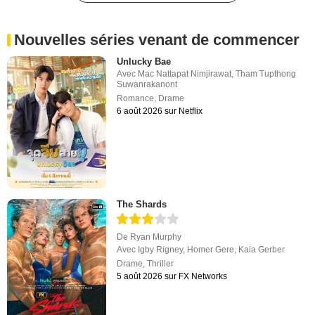
Nouvelles séries venant de commencer
Unlucky Bae
Avec
Mac Nattapat Nimjirawat
,
Tham Tupthong
Suwanrakanont
Romance
,
Drame
6 août 2026 sur Netflix
The Shards
De
Ryan Murphy
Avec
Igby Rigney
,
Homer Gere
,
Kaia Gerber
Drame
,
Thriller
5 août 2026 sur FX Networks