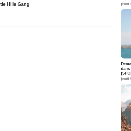
le Hills Gang
jeudi 
Demai
dans 
[SPO
jeudi 