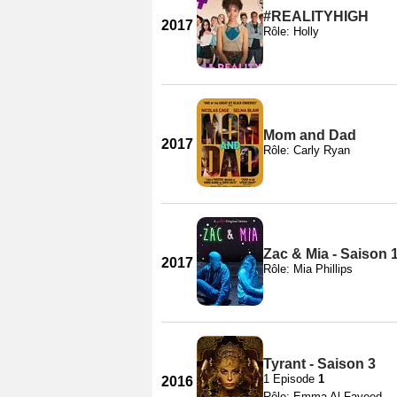
#REALITYHIGH
2017
Rôle: Holly
Mom and Dad
2017
Rôle: Carly Ryan
Zac & Mia - Saison 
2017
Rôle: Mia Phillips
Tyrant - Saison 3
1 Episode
1
2016
Rôle: Emma Al-Fayeed