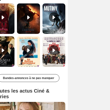
Le Triangle d'or Bande-annonce VF
Les Matins merveilleux Bande-annonce VF
De la Comédie-Française Teaser VF
Bandes-annonces à ne pas manquer
utes les actus Ciné &
ries