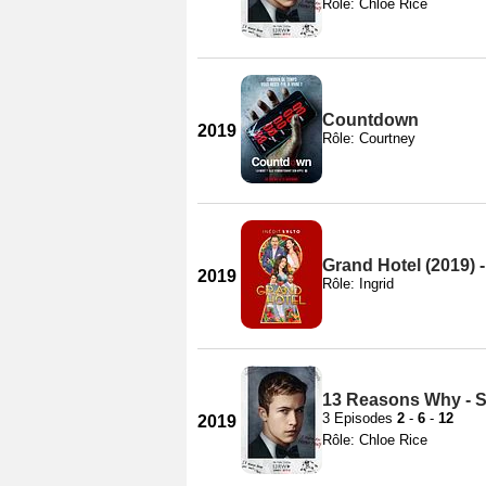
Rôle: Chloe Rice
Countdown
2019
Rôle: Courtney
Grand Hotel (2019) 
2019
Rôle: Ingrid
13 Reasons Why - S
3 Episodes
2
-
6
-
12
2019
Rôle: Chloe Rice