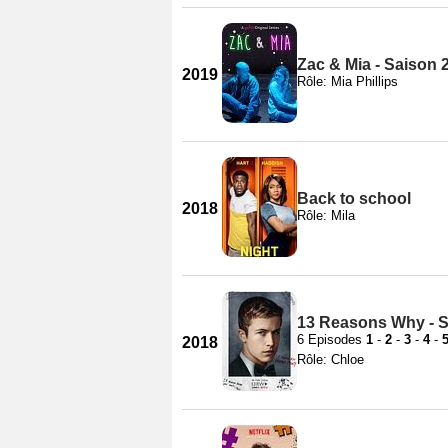
Zac & Mia - Saison 
2019
Rôle: Mia Phillips
Back to school
2018
Rôle: Mila
13 Reasons Why - S
6 Episodes
1
-
2
-
3
-
4
-
2018
Rôle: Chloe