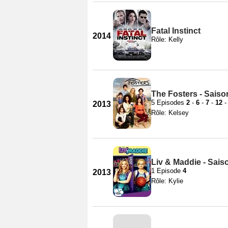
Fatal Instinct
2014
Rôle: Kelly
The Fosters - Saiso
5 Episodes
2
-
6
-
7
-
12
2013
Rôle: Kelsey
Liv & Maddie - Sais
1 Episode
4
2013
Rôle: Kylie