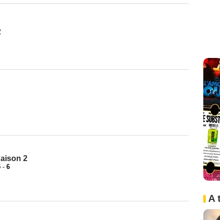
2
aison 2
5
-
6
A 