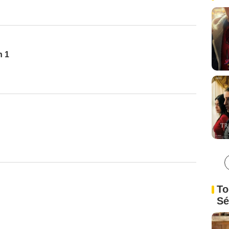
n 1
To
Sé