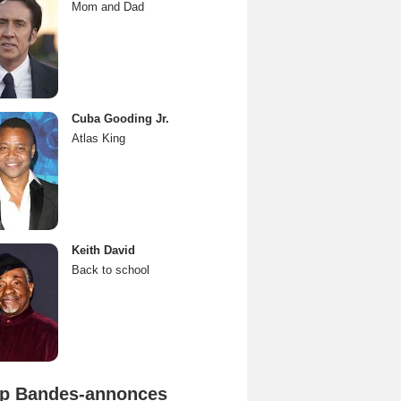
Mom and Dad
Cuba Gooding Jr.
Atlas King
Keith David
Back to school
p Bandes-annonces
Spider-Man: Brand New Day Bande-annonce VO STFR
L'Odyssée Bande-annonce VO STFR
Mutiny Bande-annonce VO STFR