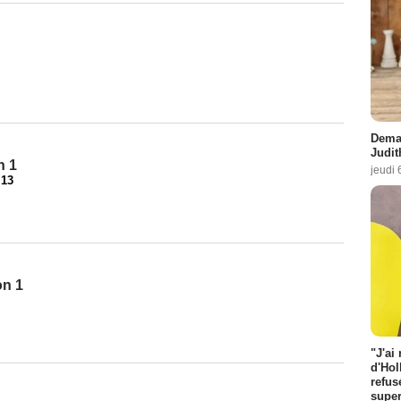
Demai
Judit
n 1
jeudi 
-
13
on 1
"J'ai
d'Hol
refus
super