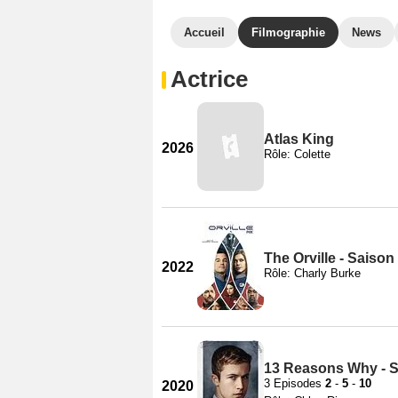
Accueil
Filmographie
News
Actrice
Atlas King
2026
Rôle: Colette
The Orville - Saison
2022
Rôle: Charly Burke
13 Reasons Why - S
3 Episodes
2
-
5
-
10
2020