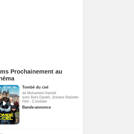
lms Prochainement au
néma
Tombé du ciel
de Mohamed Hamidi
avec Ilyes Djadel, Josiane Balasko
Film - Comédie
Bande-annonce