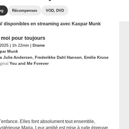
ng
Récompenses
VOD, DVD
 TV disponibles en streaming avec Kaspar Munk
t moi pour toujours
 2025
|
1h 22min
|
Drame
par Munk
a Julie Andersen
,
Frederikke Dahl Hansen
,
Emilie Kruse
iginal
You and Me Forever
l'enfance. Elles font absolument tout ensemble,
ystérieuse Maria. Leur amitié est mise à rude épreuve