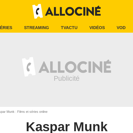
ÉRIES
STREAMING
TVACTU
VIDÉOS
VOD
par Munk : Films et séries online
Kaspar Munk