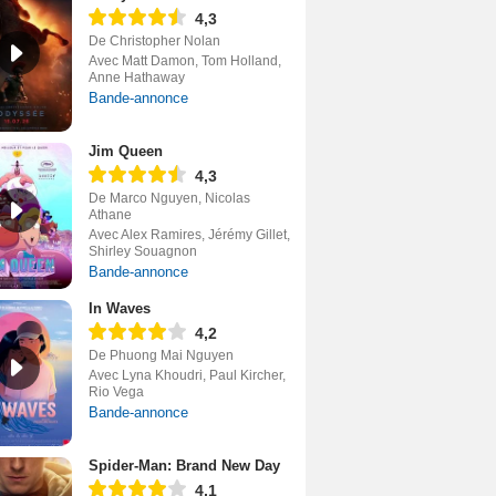
4,3
De Christopher Nolan
Avec Matt Damon, Tom Holland,
Anne Hathaway
Bande-annonce
Jim Queen
4,3
De Marco Nguyen, Nicolas
Athane
Avec Alex Ramires, Jérémy Gillet,
Shirley Souagnon
Bande-annonce
In Waves
4,2
De Phuong Mai Nguyen
Avec Lyna Khoudri, Paul Kircher,
Rio Vega
Bande-annonce
Spider-Man: Brand New Day
4,1