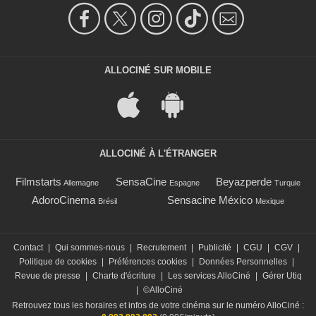
ALLOCINÉ SUR MOBILE
ALLOCINÉ À L'ÉTRANGER
Filmstarts
SensaCine
Beyazperde
Allemagne
Espagne
Turquie
AdoroCinema
Sensacine México
Brésil
Mexique
Contact
|
Qui sommes-nous
|
Recrutement
|
Publicité
|
CGU
|
CGV
|
Politique de cookies
|
Préférences cookies
|
Données Personnelles
|
Revue de presse
|
Charte d'écriture
|
Les services AlloCiné
|
Gérer Utiq
|
©AlloCiné
Retrouvez tous les horaires et infos de votre cinéma sur le numéro AlloCiné :