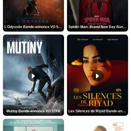
L'Odyssée Bande-annonce VO STFR
Spider-Man: Brand New Day Bande-annonce VO STFR
Mutiny Bande-annonce VO STFR
Les Silences de Riyad Bande-annonce VO STFR