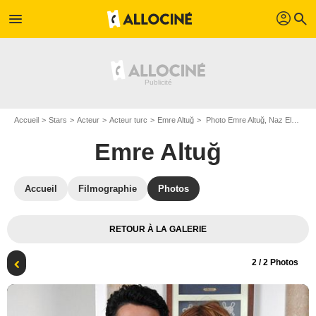
profil
menu
search
Accueil
Stars
Acteur
Acteur turc
Emre Altuğ
Photo Emre Altuğ, Naz Elmas
Emre Altuğ
Accueil
Filmographie
Photos
RETOUR À LA GALERIE
2
/ 2 Photos