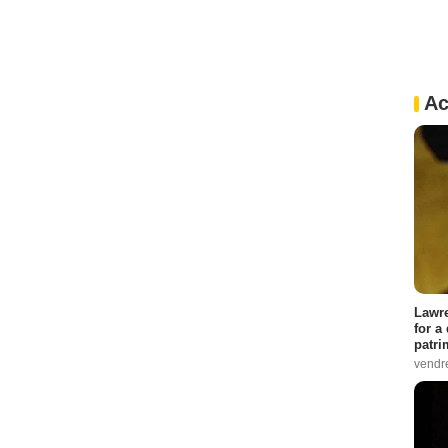
Ac
Lawre
for a
patri
vendre