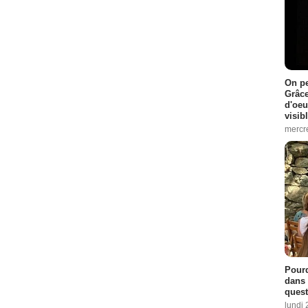
On pe
Grâce
d'oeu
visib
mercre
Pourq
dans 
quest
lundi 