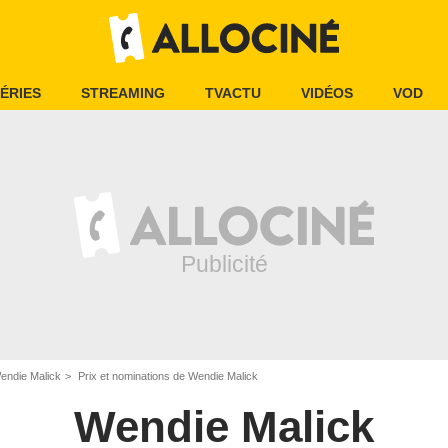
ÉRIES
STREAMING
TVACTU
VIDÉOS
VOD
endie Malick
Prix et nominations de Wendie Malick
Wendie Malick