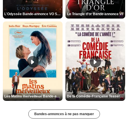
L'Odyssée Bande-annonce VO STFR
Le Triangle d'or Bande-annonce VF
Les Matins merveilleux Bande-annonce VF
De la Comédie-Française Teaser VF
Bandes-annonces à ne pas manquer