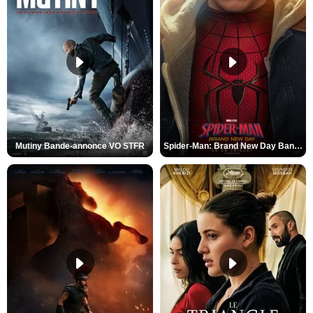
Mutiny Bande-annonce VO STFR
Spider-Man: Brand New Day Bande-annonce VO STFR