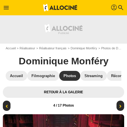
profil
menu
search
Accueil
Réalisateur
Réalisateur français
Dominique Monféry
Photos de Dominique Monféry
Dominique Monféry
Accueil
Filmographie
Photos
Streaming
Récompe
RETOUR À LA GALERIE
4
/ 17 Photos