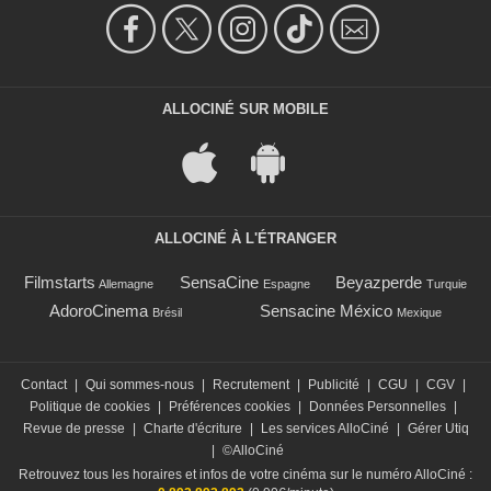
ALLOCINÉ SUR MOBILE
ALLOCINÉ À L'ÉTRANGER
Filmstarts
SensaCine
Beyazperde
Allemagne
Espagne
Turquie
AdoroCinema
Sensacine México
Brésil
Mexique
Contact
|
Qui sommes-nous
|
Recrutement
|
Publicité
|
CGU
|
CGV
|
Politique de cookies
|
Préférences cookies
|
Données Personnelles
|
Revue de presse
|
Charte d'écriture
|
Les services AlloCiné
|
Gérer Utiq
|
©AlloCiné
Retrouvez tous les horaires et infos de votre cinéma sur le numéro AlloCiné :