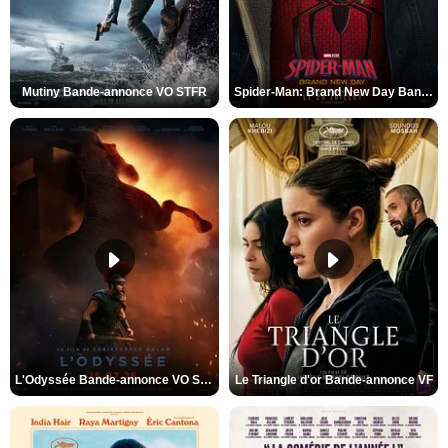
Mutiny Bande-annonce VO STFR
Spider-Man: Brand New Day Bande-annonce VO STFR
L'Odyssée Bande-annonce VO STFR
Le Triangle d'or Bande-annonce VF