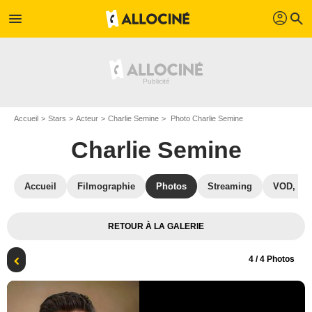
profil
menu
search
Accueil
Stars
Acteur
Charlie Semine
Photo Charlie Semine
Charlie Semine
Accueil
Filmographie
Photos
Streaming
VOD, DV
RETOUR À LA GALERIE
4
/ 4 Photos