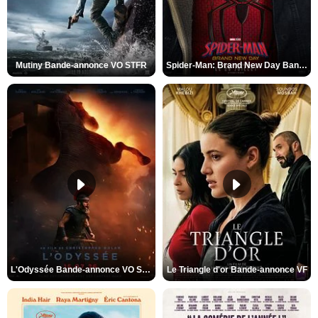
Mutiny Bande-annonce VO STFR
Spider-Man: Brand New Day Bande-annonce VO STFR
L'Odyssée Bande-annonce VO STFR
Le Triangle d'or Bande-annonce VF