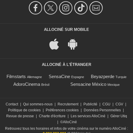
ALLOCINÉ SUR MOBILE
ALLOCINÉ À L'ÉTRANGER
Filmstarts
SensaCine
Beyazperde
Allemagne
Espagne
Turquie
AdoroCinema
Sensacine México
Brésil
Mexique
Contact
|
Qui sommes-nous
|
Recrutement
|
Publicité
|
CGU
|
CGV
|
Politique de cookies
|
Préférences cookies
|
Données Personnelles
|
Revue de presse
|
Charte d'écriture
|
Les services AlloCiné
|
Gérer Utiq
|
©AlloCiné
Retrouvez tous les horaires et infos de votre cinéma sur le numéro AlloCiné :