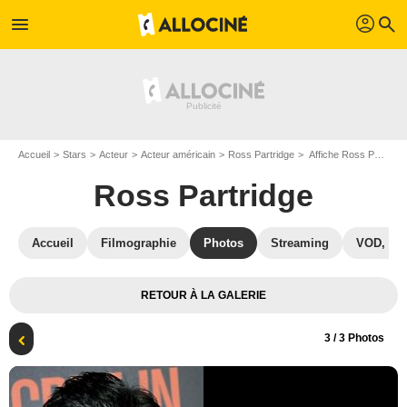
profil
menu
search
Accueil
Stars
Acteur
Acteur américain
Ross Partridge
Affiche Ross Partridge
Ross Partridge
Accueil
Filmographie
Photos
Streaming
VOD, DV
RETOUR À LA GALERIE
3
/ 3 Photos