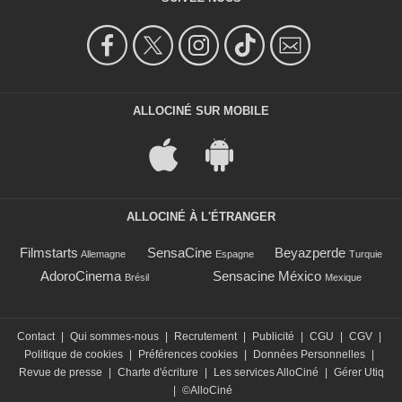
ALLOCINÉ SUR MOBILE
ALLOCINÉ À L'ÉTRANGER
Filmstarts
SensaCine
Beyazperde
Allemagne
Espagne
Turquie
AdoroCinema
Sensacine México
Brésil
Mexique
Contact
|
Qui sommes-nous
|
Recrutement
|
Publicité
|
CGU
|
CGV
|
Politique de cookies
|
Préférences cookies
|
Données Personnelles
|
Revue de presse
|
Charte d'écriture
|
Les services AlloCiné
|
Gérer Utiq
|
©AlloCiné