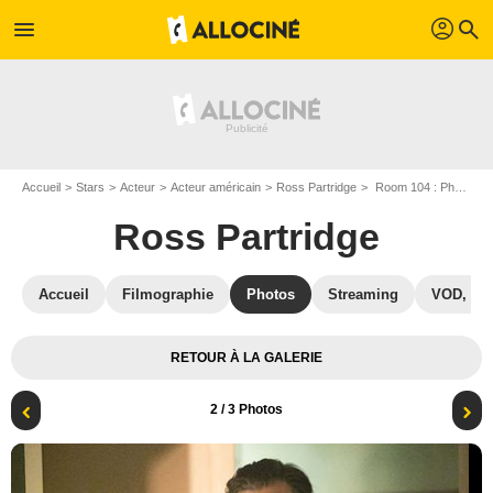
profil
menu
search
Accueil
Stars
Acteur
Acteur américain
Ross Partridge
Room 104 : Photo Ross Partridge
Ross Partridge
Accueil
Filmographie
Photos
Streaming
VOD, DV
RETOUR À LA GALERIE
2
/ 3 Photos