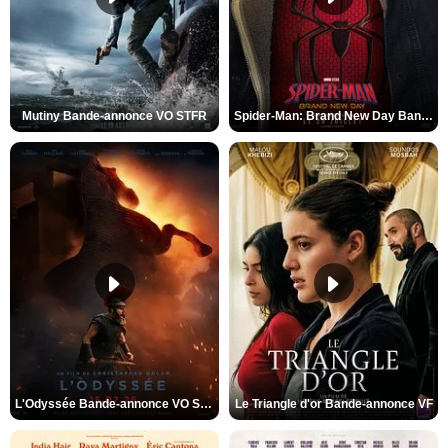
Mutiny Bande-annonce VO STFR
Spider-Man: Brand New Day Bande-annonce VO STFR
L'Odyssée Bande-annonce VO STFR
Le Triangle d'or Bande-annonce VF