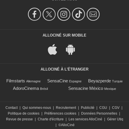
ALLOCINÉ SUR MOBILE
ALLOCINÉ À L'ÉTRANGER
Filmstarts
SensaCine
Beyazperde
Allemagne
Espagne
Turquie
AdoroCinema
Sensacine México
Brésil
Mexique
Contact
|
Qui sommes-nous
|
Recrutement
|
Publicité
|
CGU
|
CGV
|
Politique de cookies
|
Préférences cookies
|
Données Personnelles
|
Revue de presse
|
Charte d'écriture
|
Les services AlloCiné
|
Gérer Utiq
|
©AlloCiné