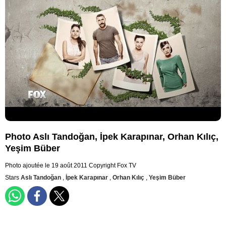
Photo Aslı Tandoğan, İpek Karapınar, Orhan Kılıç,
Yeşim Büber
Photo ajoutée le 19 août 2011
Copyright Fox TV
Stars
Aslı Tandoğan
,
İpek Karapınar
,
Orhan Kılıç
,
Yeşim Büber