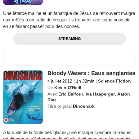
Une fêtarde maline et un fanatique de Jésus se retrouvent malgré
eux mêlés à un trafic de drogue. Ils trouvent une issue possible
en se faisant passer pour des nonnes.
STREAMING
Bloody Waters : Eaux sanglantes
4 juillet 2012
|
1h 32min
|
Science Fiction
De
Kevin O'Neill
Avec
Eric Balfour
,
Iva Hasperger
,
Aarón
Díaz
Titre original
Dinoshark
A la suite de la fonte des glaces, une étrange créature mi-requin,
mi-dinosaure s'échappe de là où elle était prise au piège depuis