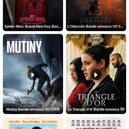
Spider-Man: Brand New Day Bande-annonce VO STFR
L'Odyssée Bande-annonce VO STFR
Mutiny Bande-annonce VO STFR
Le Triangle d'or Bande-annonce VF