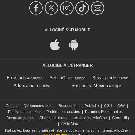
ALLOCINÉ SUR MOBILE
ALLOCINÉ À L'ÉTRANGER
Filmstarts
SensaCine
Beyazperde
Allemagne
Espagne
Turquie
AdoroCinema
Sensacine México
Brésil
Mexique
Contact
|
Qui sommes-nous
|
Recrutement
|
Publicité
|
CGU
|
CGV
|
Politique de cookies
|
Préférences cookies
|
Données Personnelles
|
Revue de presse
|
Charte d'écriture
|
Les services AlloCiné
|
Gérer Utiq
|
©AlloCiné
Retrouvez tous les horaires et infos de votre cinéma sur le numéro AlloCiné :