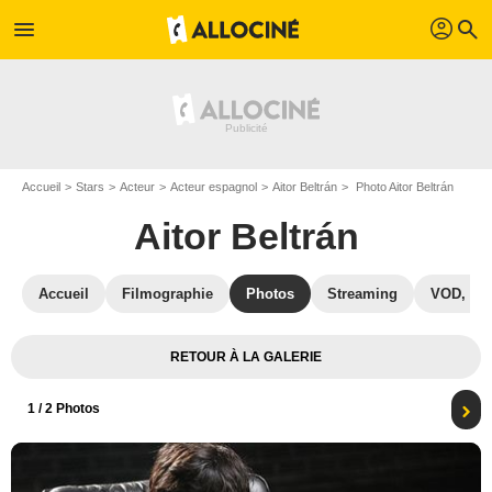
profil
menu
search
Accueil
Stars
Acteur
Acteur espagnol
Aitor Beltrán
Photo Aitor Beltrán
Aitor Beltrán
Accueil
Filmographie
Photos
Streaming
VOD, DV
RETOUR À LA GALERIE
1
/ 2 Photos