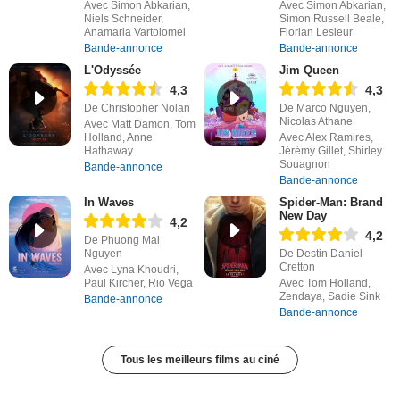
Avec Simon Abkarian,
Avec Simon Abkarian,
Niels Schneider,
Simon Russell Beale,
Anamaria Vartolomei
Florian Lesieur
Bande-annonce
Bande-annonce
L'Odyssée
Jim Queen
4,3
4,3
De Christopher Nolan
De Marco Nguyen,
Nicolas Athane
Avec Matt Damon, Tom
Holland, Anne
Avec Alex Ramires,
Hathaway
Jérémy Gillet, Shirley
Souagnon
Bande-annonce
Bande-annonce
In Waves
Spider-Man: Brand
New Day
4,2
4,2
De Phuong Mai
Nguyen
De Destin Daniel
Cretton
Avec Lyna Khoudri,
Paul Kircher, Rio Vega
Avec Tom Holland,
Zendaya, Sadie Sink
Bande-annonce
Bande-annonce
Tous les meilleurs films au ciné