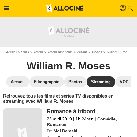
profil
menu
search
Accueil
Stars
Acteur
Acteur américain
William R. Moses
William R. Moses : Films et séries online
William R. Moses
Accueil
Filmographie
Photos
Streaming
VOD, DV
Retrouvez tous les films et séries TV disponibles en
streaming avec William R. Moses
Romance à tribord
23 avril 2019
|
1h 24min
|
Comédie
,
Romance
De
Mel Damski