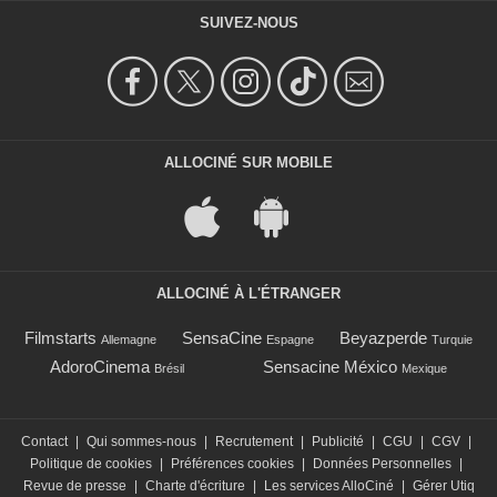
SUIVEZ-NOUS
ALLOCINÉ SUR MOBILE
ALLOCINÉ À L'ÉTRANGER
Filmstarts
SensaCine
Beyazperde
Allemagne
Espagne
Turquie
AdoroCinema
Sensacine México
Brésil
Mexique
Contact
|
Qui sommes-nous
|
Recrutement
|
Publicité
|
CGU
|
CGV
|
Politique de cookies
|
Préférences cookies
|
Données Personnelles
|
Revue de presse
|
Charte d'écriture
|
Les services AlloCiné
|
Gérer Utiq