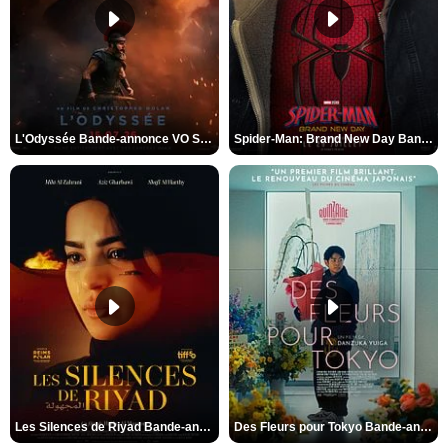
L'Odyssée Bande-annonce VO STFR
Spider-Man: Brand New Day Bande-annonce VO STFR
Les Silences de Riyad Bande-annonce VO STFR
Des Fleurs pour Tokyo Bande-annonce VO STFR