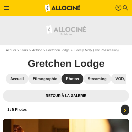
profil
menu
search
Accueil
Stars
Actrice
Gretchen Lodge
Lovely Molly (The Possession) : Photo Gretchen Lodge
Gretchen Lodge
Accueil
Filmographie
Photos
Streaming
VOD, DV
RETOUR À LA GALERIE
1
/ 5 Photos