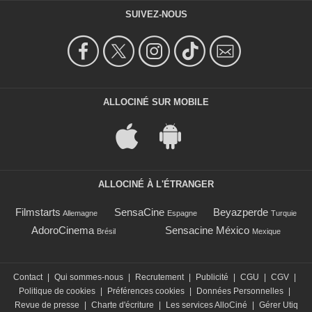
SUIVEZ-NOUS
ALLOCINÉ SUR MOBILE
ALLOCINÉ À L'ÉTRANGER
Filmstarts
SensaCine
Beyazperde
Allemagne
Espagne
Turquie
AdoroCinema
Sensacine México
Brésil
Mexique
Contact
|
Qui sommes-nous
|
Recrutement
|
Publicité
|
CGU
|
CGV
|
Politique de cookies
|
Préférences cookies
|
Données Personnelles
|
Revue de presse
|
Charte d'écriture
|
Les services AlloCiné
|
Gérer Utiq