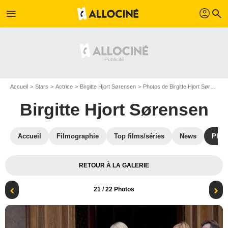
profil
menu
search
Accueil
Stars
Actrice
Birgitte Hjort Sørensen
Photos de Birgitte Hjort Sørensen
Birgitte Hjort Sørensen
Accueil
Filmographie
Top films/séries
News
Phot
RETOUR À LA GALERIE
21
/ 22 Photos