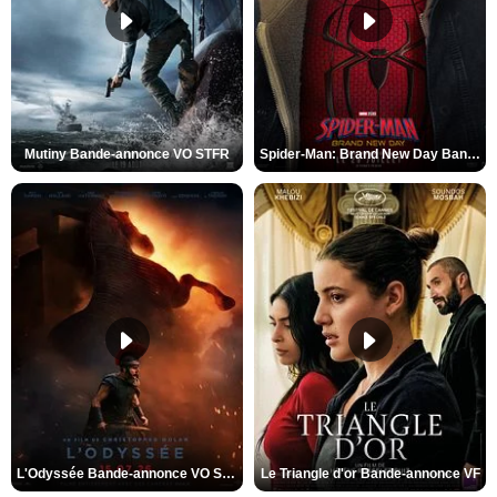
Mutiny Bande-annonce VO STFR
Spider-Man: Brand New Day Bande-annonce VO STFR
L'Odyssée Bande-annonce VO STFR
Le Triangle d'or Bande-annonce VF