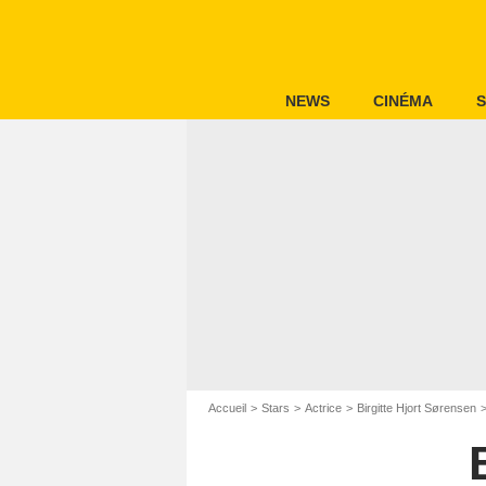
NEWS
CINÉMA
S
Accueil
Stars
Actrice
Birgitte Hjort Sørensen