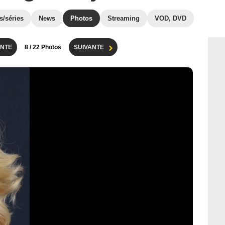
s/séries
News
Photos
Streaming
VOD, DVD
NTE
8
/ 22 Photos
SUIVANTE