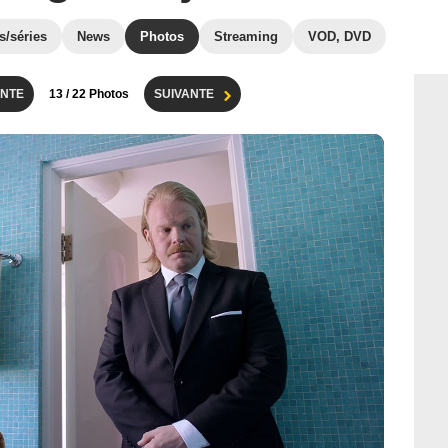
s/séries
News
Photos
Streaming
VOD, DVD
NTE
13
/ 22 Photos
SUIVANTE