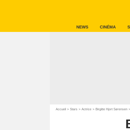
NEWS
CINÉMA
S
Accueil
Stars
Actrice
Birgitte Hjort Sørensen