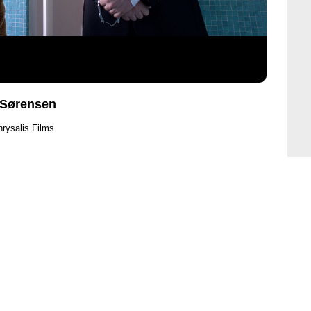
t Sørensen
hrysalis Films