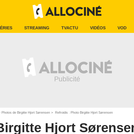
ÉRIES
STREAMING
TVACTU
VIDÉOS
VOD
Photos de Birgitte Hjort Sørensen
Refroidis : Photo Birgitte Hjort Sørensen
Birgitte Hjort Sørense