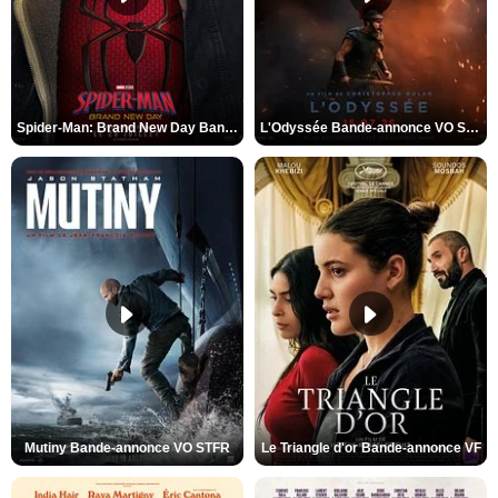
Spider-Man: Brand New Day Bande-annonce VO STFR
L'Odyssée Bande-annonce VO STFR
Mutiny Bande-annonce VO STFR
Le Triangle d'or Bande-annonce VF