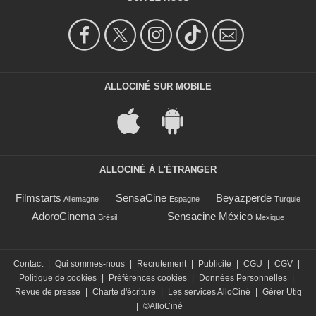
ALLOCINÉ SUR MOBILE
ALLOCINÉ À L'ÉTRANGER
Filmstarts
SensaCine
Beyazperde
Allemagne
Espagne
Turquie
AdoroCinema
Sensacine México
Brésil
Mexique
Contact
|
Qui sommes-nous
|
Recrutement
|
Publicité
|
CGU
|
CGV
|
Politique de cookies
|
Préférences cookies
|
Données Personnelles
|
Revue de presse
|
Charte d'écriture
|
Les services AlloCiné
|
Gérer Utiq
|
©AlloCiné