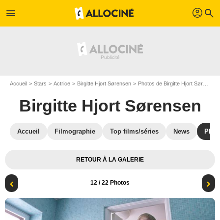
profil
menu
search
Accueil
Stars
Actrice
Birgitte Hjort Sørensen
Photos de Birgitte Hjort Sørensen
Birgitte Hjort Sørensen
Accueil
Filmographie
Top films/séries
News
Phot
RETOUR À LA GALERIE
12
/ 22 Photos