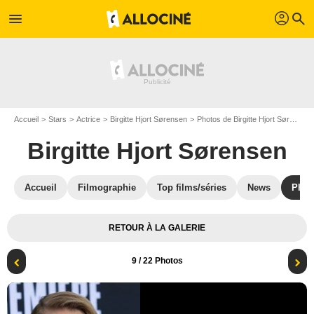
profil
menu
search
Accueil
Stars
Actrice
Birgitte Hjort Sørensen
Photos de Birgitte Hjort Sørensen
Birgitte Hjort Sørensen
Accueil
Filmographie
Top films/séries
News
Phot
RETOUR À LA GALERIE
9
/ 22 Photos