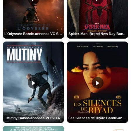
L'Odyssée Bande-annonce VO STFR
Spider-Man: Brand New Day Bande-annonce VO STFR
Mutiny Bande-annonce VO STFR
Les Silences de Riyad Bande-annonce VO STFR