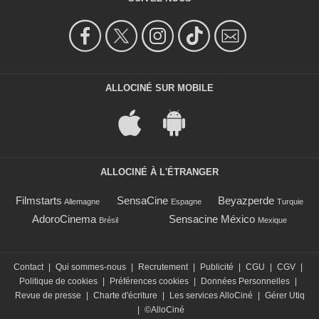
ALLOCINÉ SUR MOBILE
ALLOCINÉ À L'ÉTRANGER
Filmstarts
SensaCine
Beyazperde
Allemagne
Espagne
Turquie
AdoroCinema
Sensacine México
Brésil
Mexique
Contact
|
Qui sommes-nous
|
Recrutement
|
Publicité
|
CGU
|
CGV
|
Politique de cookies
|
Préférences cookies
|
Données Personnelles
|
Revue de presse
|
Charte d'écriture
|
Les services AlloCiné
|
Gérer Utiq
|
©AlloCiné