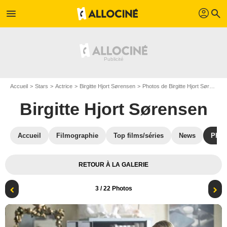
profil
menu
search
Accueil
Stars
Actrice
Birgitte Hjort Sørensen
Photos de Birgitte Hjort Sørensen
Birgitte Hjort Sørensen
Accueil
Filmographie
Top films/séries
News
Phot
RETOUR À LA GALERIE
3
/ 22 Photos