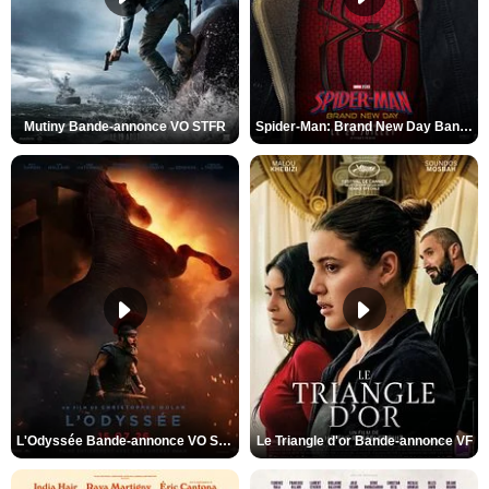
Mutiny Bande-annonce VO STFR
Spider-Man: Brand New Day Bande-annonce VO STFR
L'Odyssée Bande-annonce VO STFR
Le Triangle d'or Bande-annonce VF