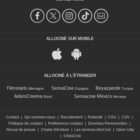
ALLOCINÉ SUR MOBILE
ALLOCINÉ À L'ÉTRANGER
Filmstarts
SensaCine
Beyazperde
Allemagne
Espagne
Turquie
AdoroCinema
Sensacine México
Brésil
Mexique
Contact
|
Qui sommes-nous
|
Recrutement
|
Publicité
|
CGU
|
CGV
|
Politique de cookies
|
Préférences cookies
|
Données Personnelles
|
Revue de presse
|
Charte d'écriture
|
Les services AlloCiné
|
Gérer Utiq
|
©AlloCiné