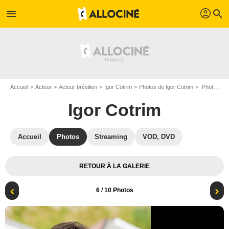
profil
menu
search
Accueil
Acteur
Acteur brésilien
Igor Cotrim
Photos de Igor Cotrim
Photo Igor Cotrim
Igor Cotrim
Accueil
Photos
Streaming
VOD, DVD
RETOUR À LA GALERIE
6
/ 10 Photos