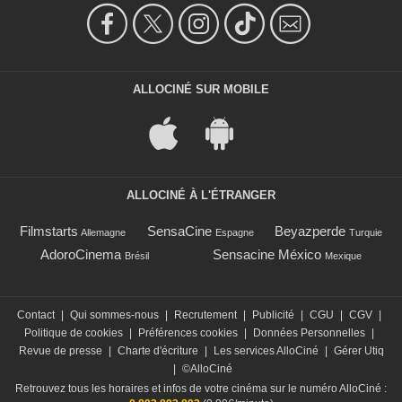
ALLOCINÉ SUR MOBILE
ALLOCINÉ À L'ÉTRANGER
Filmstarts
SensaCine
Beyazperde
Allemagne
Espagne
Turquie
AdoroCinema
Sensacine México
Brésil
Mexique
Contact
|
Qui sommes-nous
|
Recrutement
|
Publicité
|
CGU
|
CGV
|
Politique de cookies
|
Préférences cookies
|
Données Personnelles
|
Revue de presse
|
Charte d'écriture
|
Les services AlloCiné
|
Gérer Utiq
|
©AlloCiné
Retrouvez tous les horaires et infos de votre cinéma sur le numéro AlloCiné :