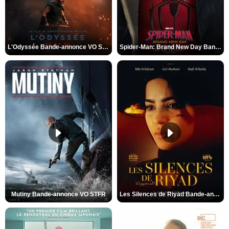
L'Odyssée Bande-annonce VO STFR
Spider-Man: Brand New Day Bande-annonce VO STFR
Mutiny Bande-annonce VO STFR
Les Silences de Riyad Bande-annonce VO STFR