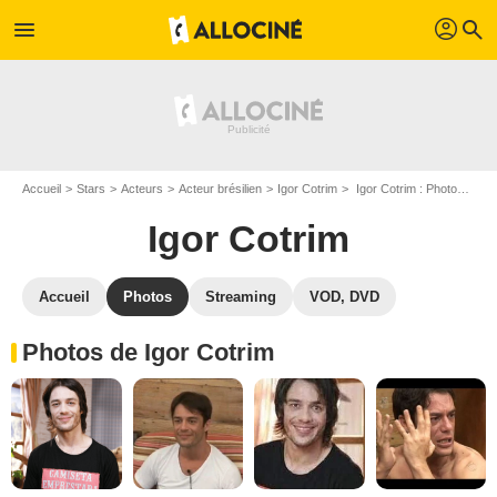
profil
menu
search
Accueil
Stars
Acteurs
Acteur brésilien
Igor Cotrim
Igor Cotrim : Photos de ses films et séries
Igor Cotrim
Accueil
Photos
Streaming
VOD, DVD
Photos de Igor Cotrim