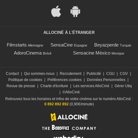
ALLOCINÉ À L'ÉTRANGER
Filmstarts
SensaCine
Beyazperde
Allemagne
Espagne
Turquie
AdoroCinema
Sensacine México
Brésil
Mexique
Contact
|
Qui sommes-nous
|
Recrutement
|
Publicité
|
CGU
|
CGV
|
Politique de cookies
|
Préférences cookies
|
Données Personnelles
|
Revue de presse
|
Charte d'écriture
|
Les services AlloCiné
|
Gérer Utiq
|
©AlloCiné
Retrouvez tous les horaires et infos de votre cinéma sur le numéro AlloCiné :
0 892 892 892
(0,90€/minute)