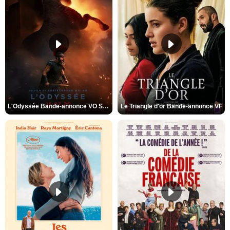
L'Odyssée Bande-annonce VO STFR
Le Triangle d'or Bande-annonce VF