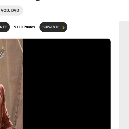
VOD, DVD
NTE
5
/ 10 Photos
SUIVANTE