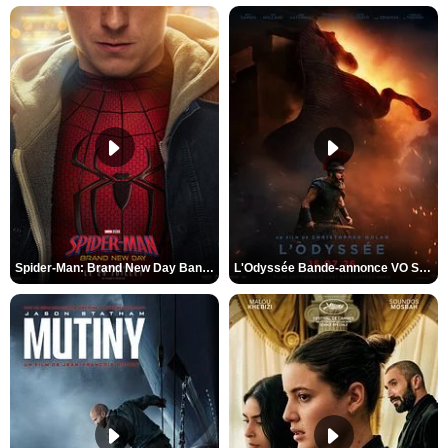
Spider-Man: Brand New Day Bande-annonce VO STFR
L'Odyssée Bande-annonce VO STFR