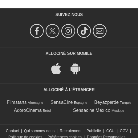
SUIVEZ-NOUS
ALLOCINÉ SUR MOBILE
ALLOCINÉ À L'ÉTRANGER
Filmstarts
SensaCine
Beyazperde
Allemagne
Espagne
Turquie
AdoroCinema
Sensacine México
Brésil
Mexique
Contact
|
Qui sommes-nous
|
Recrutement
|
Publicité
|
CGU
|
CGV
|
Politique de cookies
|
Préférences cookies
|
Données Personnelles
|