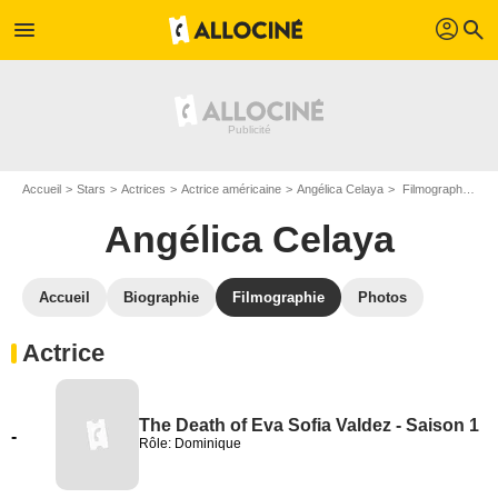
profil
menu
search
Accueil
Stars
Actrices
Actrice américaine
Angélica Celaya
Filmographie Angélica Celaya
Angélica Celaya
Accueil
Biographie
Filmographie
Photos
Actrice
The Death of Eva Sofia Valdez - Saison 1
-
Rôle: Dominique