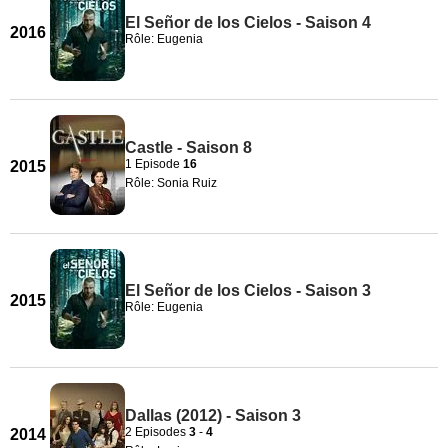
El Señor de los Cielos - Saison 4
2016
Rôle: Eugenia
Castle - Saison 8
1 Episode
16
2015
Rôle: Sonia Ruiz
El Señor de los Cielos - Saison 3
2015
Rôle: Eugenia
Dallas (2012) - Saison 3
2 Episodes
3
-
4
2014