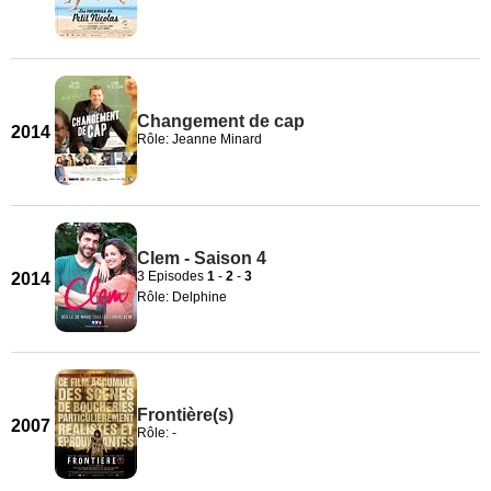
Changement de cap
2014
Rôle: Jeanne Minard
Clem - Saison 4
3 Episodes
1
-
2
-
3
2014
Rôle: Delphine
Frontière(s)
2007
Rôle: -