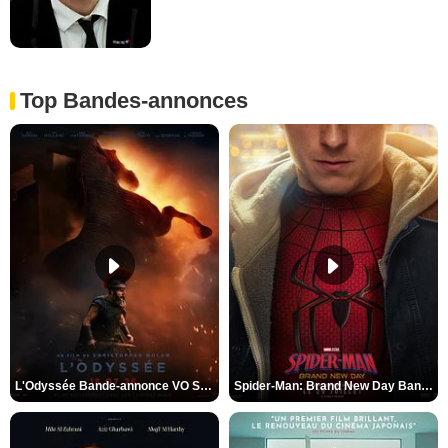
Top Bandes-annonces
L'Odyssée Bande-annonce VO STFR
Spider-Man: Brand New Day Bande-annonce VO STFR