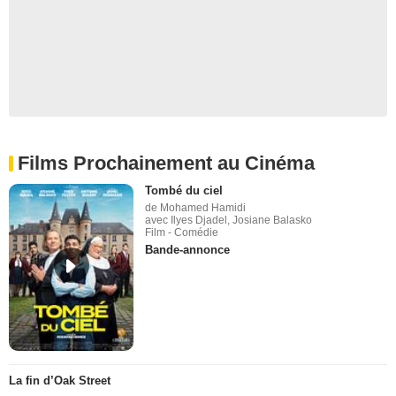
Films Prochainement au Cinéma
Tombé du ciel
de Mohamed Hamidi
avec Ilyes Djadel, Josiane Balasko
Film - Comédie
Bande-annonce
La fin d’Oak Street