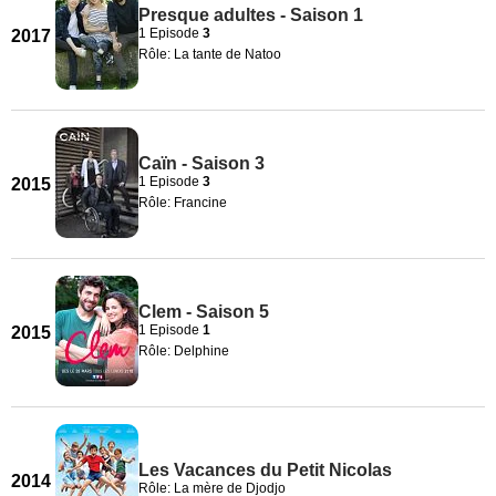
Presque adultes - Saison 1
1 Episode
3
2017
Rôle: La tante de Natoo
Caïn - Saison 3
1 Episode
3
2015
Rôle: Francine
Clem - Saison 5
1 Episode
1
2015
Rôle: Delphine
Les Vacances du Petit Nicolas
2014
Rôle: La mère de Djodjo