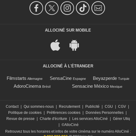
ALLOCINÉ SUR MOBILE
ALLOCINÉ À L'ÉTRANGER
Filmstarts
SensaCine
Beyazperde
Allemagne
Espagne
Turquie
AdoroCinema
Sensacine México
Brésil
Mexique
Contact
|
Qui sommes-nous
|
Recrutement
|
Publicité
|
CGU
|
CGV
|
Politique de cookies
|
Préférences cookies
|
Données Personnelles
|
Revue de presse
|
Charte d'écriture
|
Les services AlloCiné
|
Gérer Utiq
|
©AlloCiné
Retrouvez tous les horaires et infos de votre cinéma sur le numéro AlloCiné :