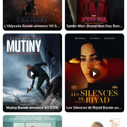
L'Odyssée Bande-annonce VO STFR
Spider-Man: Brand New Day Bande-annonce VO STFR
Mutiny Bande-annonce VO STFR
Les Silences de Riyad Bande-annonce VO STFR