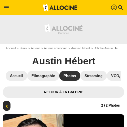
profil
menu
search
Accueil
Stars
Acteur
Acteur américain
Austin Hébert
Affiche Austin Hébert
Austin Hébert
Accueil
Filmographie
Photos
Streaming
VOD, DV
RETOUR À LA GALERIE
2
/ 2 Photos