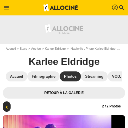
profil
menu
search
Accueil
Stars
Actrice
Karlee Eldridge
Nashville : Photo Karlee Eldridge, Will Chase
Karlee Eldridge
Accueil
Filmographie
Photos
Streaming
VOD, DV
RETOUR À LA GALERIE
2
/ 2 Photos