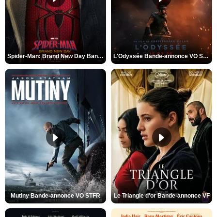
Spider-Man: Brand New Day Bande-annonce VO STFR
L'Odyssée Bande-annonce VO STFR
Mutiny Bande-annonce VO STFR
Le Triangle d'or Bande-annonce VF