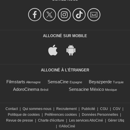
ALLOCINÉ SUR MOBILE
ALLOCINÉ À L'ÉTRANGER
Filmstarts
SensaCine
Beyazperde
Allemagne
Espagne
Turquie
AdoroCinema
Sensacine México
Brésil
Mexique
Contact
|
Qui sommes-nous
|
Recrutement
|
Publicité
|
CGU
|
CGV
|
Politique de cookies
|
Préférences cookies
|
Données Personnelles
|
Revue de presse
|
Charte d'écriture
|
Les services AlloCiné
|
Gérer Utiq
|
©AlloCiné