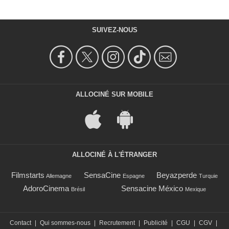
SUIVEZ-NOUS
ALLOCINÉ SUR MOBILE
ALLOCINÉ À L'ÉTRANGER
Filmstarts
SensaCine
Beyazperde
Allemagne
Espagne
Turquie
AdoroCinema
Sensacine México
Brésil
Mexique
Contact
|
Qui sommes-nous
|
Recrutement
|
Publicité
|
CGU
|
CGV
|