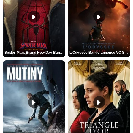
Spider-Man: Brand New Day Bande-annonce VO STFR
L'Odyssée Bande-annonce VO STFR