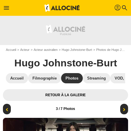
profil
menu
search
Accueil
Acteur
Acteur australien
Hugo Johnstone-Burt
Photos de Hugo Johnstone-Burt
Hugo Johnstone-Burt
Accueil
Filmographie
Photos
Streaming
VOD, DV
RETOUR À LA GALERIE
3
/ 7 Photos