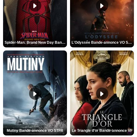
Spider-Man: Brand New Day Bande-annonce VO STFR
L'Odyssée Bande-annonce VO STFR
Mutiny Bande-annonce VO STFR
Le Triangle d'or Bande-annonce VF