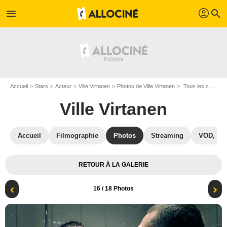
profil
menu
search
Accueil
Stars
Acteur
Ville Virtanen
Photos de Ville Virtanen
Tous les chats sont gris : Photo Ville Virtanen, Aleksi Salmenperä
Ville Virtanen
Accueil
Filmographie
Photos
Streaming
VOD, DV
RETOUR À LA GALERIE
16
/ 18 Photos