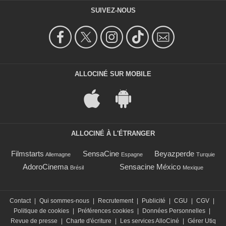
SUIVEZ-NOUS
ALLOCINÉ SUR MOBILE
ALLOCINÉ À L'ÉTRANGER
Filmstarts
SensaCine
Beyazperde
Allemagne
Espagne
Turquie
AdoroCinema
Sensacine México
Brésil
Mexique
Contact
|
Qui sommes-nous
|
Recrutement
|
Publicité
|
CGU
|
CGV
|
Politique de cookies
|
Préférences cookies
|
Données Personnelles
|
Revue de presse
|
Charte d'écriture
|
Les services AlloCiné
|
Gérer Utiq