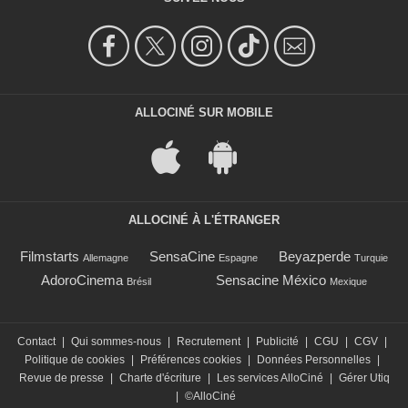
ALLOCINÉ SUR MOBILE
ALLOCINÉ À L'ÉTRANGER
Filmstarts
SensaCine
Beyazperde
Allemagne
Espagne
Turquie
AdoroCinema
Sensacine México
Brésil
Mexique
Contact
|
Qui sommes-nous
|
Recrutement
|
Publicité
|
CGU
|
CGV
|
Politique de cookies
|
Préférences cookies
|
Données Personnelles
|
Revue de presse
|
Charte d'écriture
|
Les services AlloCiné
|
Gérer Utiq
|
©AlloCiné