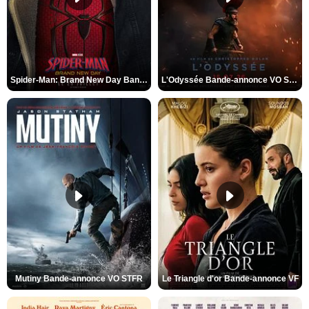
Spider-Man: Brand New Day Bande-annonce VO STFR
L'Odyssée Bande-annonce VO STFR
Mutiny Bande-annonce VO STFR
Le Triangle d'or Bande-annonce VF