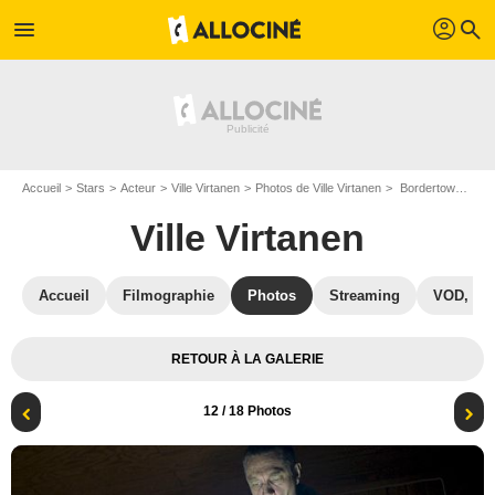
profil
menu
search
Accueil
Stars
Acteur
Ville Virtanen
Photos de Ville Virtanen
Bordertown : Photo Ville Virtanen
Ville Virtanen
Accueil
Filmographie
Photos
Streaming
VOD, DV
RETOUR À LA GALERIE
12
/ 18 Photos