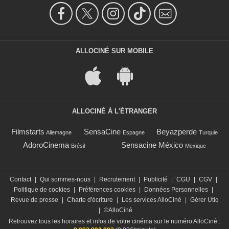
ALLOCINÉ SUR MOBILE
ALLOCINÉ À L'ÉTRANGER
Filmstarts
SensaCine
Beyazperde
Allemagne
Espagne
Turquie
AdoroCinema
Sensacine México
Brésil
Mexique
Contact
|
Qui sommes-nous
|
Recrutement
|
Publicité
|
CGU
|
CGV
|
Politique de cookies
|
Préférences cookies
|
Données Personnelles
|
Revue de presse
|
Charte d'écriture
|
Les services AlloCiné
|
Gérer Utiq
|
©AlloCiné
Retrouvez tous les horaires et infos de votre cinéma sur le numéro AlloCiné :