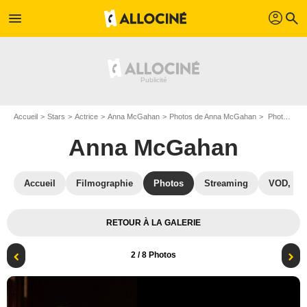
profil
menu
search
Accueil
Stars
Actrice
Anna McGahan
Photos de Anna McGahan
Photo Anna McGahan
Anna McGahan
Accueil
Filmographie
Photos
Streaming
VOD, DV
RETOUR À LA GALERIE
2
/ 8 Photos