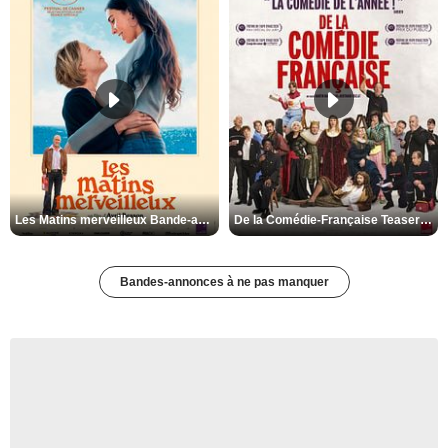
Les Matins merveilleux Bande-annonce VF
De la Comédie-Française Teaser VF
Bandes-annonces à ne pas manquer