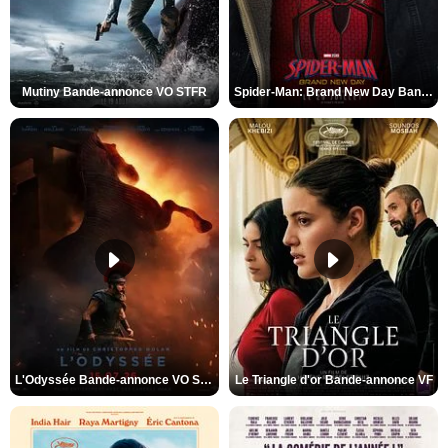
Mutiny Bande-annonce VO STFR
Spider-Man: Brand New Day Bande-annonce VO STFR
L'Odyssée Bande-annonce VO STFR
Le Triangle d'or Bande-annonce VF