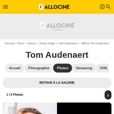
profil
menu
search
Accueil
Stars
Acteur
Acteur belge
Tom Audenaert
Affiche Tom Audenaert
Tom Audenaert
Accueil
Filmographie
Photos
Streaming
VOD, DV
RETOUR À LA GALERIE
1
/ 4 Photos