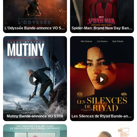
L'Odyssée Bande-annonce VO STFR
Spider-Man: Brand New Day Bande-annonce VO STFR
Mutiny Bande-annonce VO STFR
Les Silences de Riyad Bande-annonce VO STFR