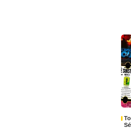
To
Sé