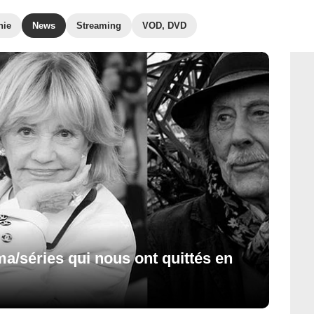
hie
News
Streaming
VOD, DVD
ma/séries qui nous ont quittés en