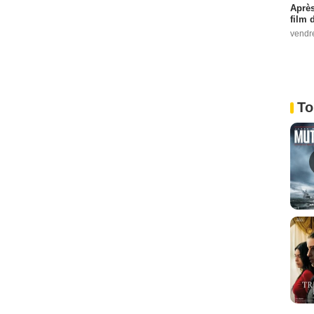
Après
film 
vendr
To