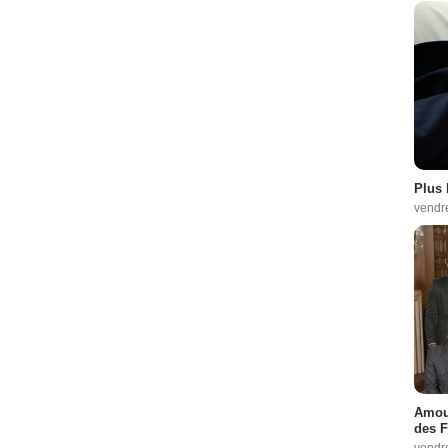
Plus 
vendr
Amour
des F
vendr