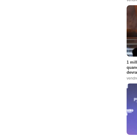
1 mil
quand
devra
vendr