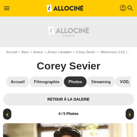
profil
menu
search
Accueil
Stars
Acteur
Acteur canadien
Corey Sevier
Mistresses (US) (2013) : Photo Corey Sevier
Corey Sevier
Accueil
Filmographie
Photos
Streaming
VOD, DV
RETOUR À LA GALERIE
4
/ 5 Photos