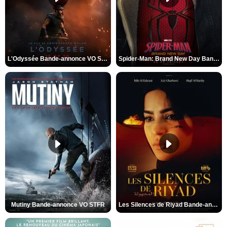
L'Odyssée Bande-annonce VO STFR
Spider-Man: Brand New Day Bande-annonce VO STFR
Mutiny Bande-annonce VO STFR
Les Silences de Riyad Bande-annonce VO STFR