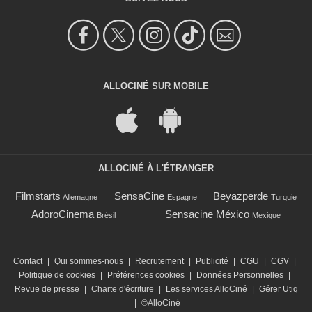
ALLOCINÉ SUR MOBILE
ALLOCINÉ À L'ÉTRANGER
Filmstarts
SensaCine
Beyazperde
Allemagne
Espagne
Turquie
AdoroCinema
Sensacine México
Brésil
Mexique
Contact
|
Qui sommes-nous
|
Recrutement
|
Publicité
|
CGU
|
CGV
|
Politique de cookies
|
Préférences cookies
|
Données Personnelles
|
Revue de presse
|
Charte d'écriture
|
Les services AlloCiné
|
Gérer Utiq
|
©AlloCiné