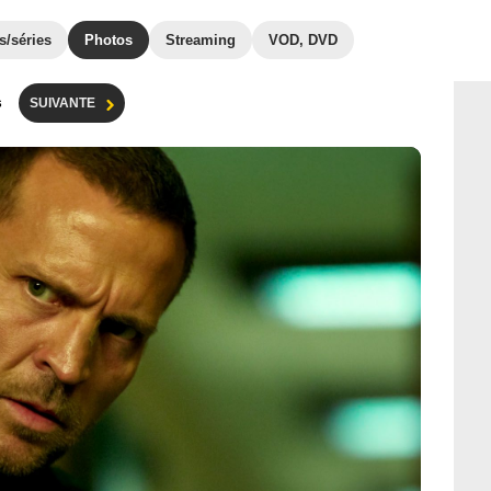
s/séries
Photos
Streaming
VOD, DVD
s
SUIVANTE