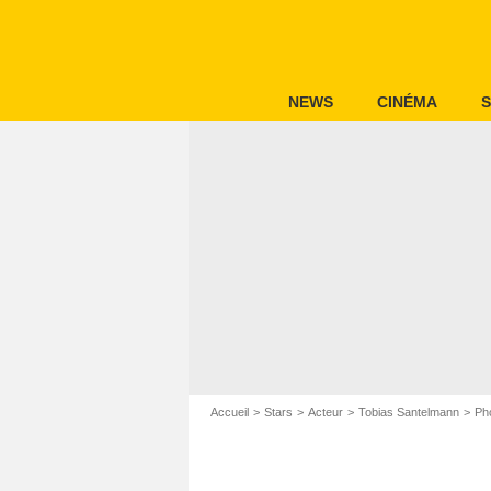
NEWS
CINÉMA
S
Accueil
Stars
Acteur
Tobias Santelmann
Ph