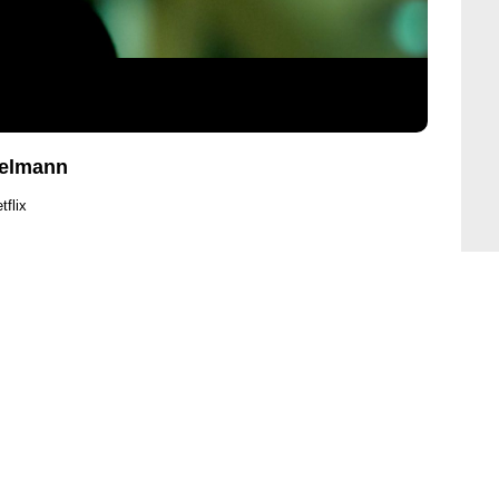
telmann
tflix