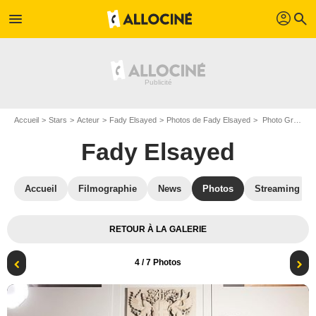
profil
menu
search
Accueil
Stars
Acteur
Fady Elsayed
Photos de Fady Elsayed
Photo Greg Austin, Sophie Hopkins, Vivian Oparah, Fady Elsayed
Fady Elsayed
Accueil
Filmographie
News
Photos
Streaming
RETOUR À LA GALERIE
4
/ 7 Photos