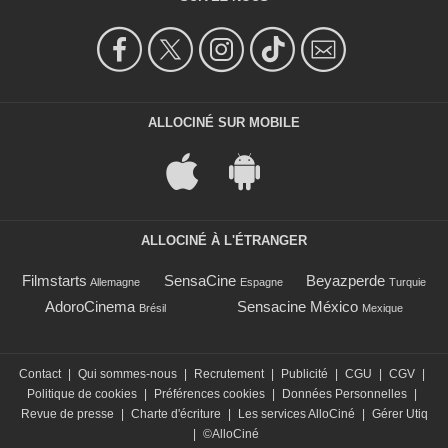
ALLOCINÉ SUR MOBILE
ALLOCINÉ À L'ÉTRANGER
Filmstarts
SensaCine
Beyazperde
Allemagne
Espagne
Turquie
AdoroCinema
Sensacine México
Brésil
Mexique
Contact
|
Qui sommes-nous
|
Recrutement
|
Publicité
|
CGU
|
CGV
|
Politique de cookies
|
Préférences cookies
|
Données Personnelles
|
Revue de presse
|
Charte d'écriture
|
Les services AlloCiné
|
Gérer Utiq
|
©AlloCiné