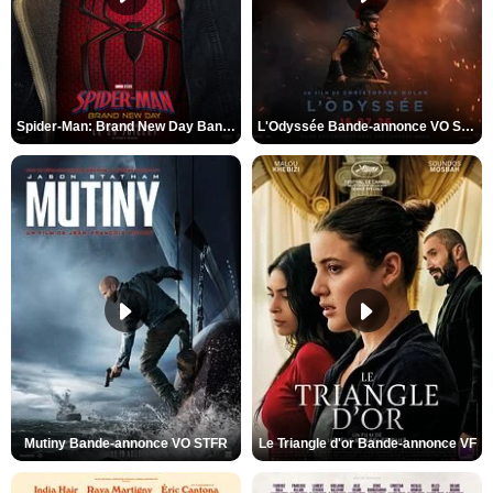
Spider-Man: Brand New Day Bande-annonce VO STFR
L'Odyssée Bande-annonce VO STFR
Mutiny Bande-annonce VO STFR
Le Triangle d'or Bande-annonce VF