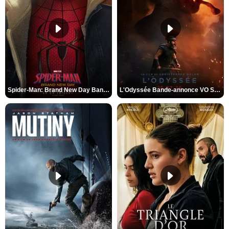
Spider-Man: Brand New Day Bande-annonce VO STFR
L'Odyssée Bande-annonce VO STFR