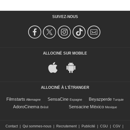
SUIVEZ-NOUS
ALLOCINÉ SUR MOBILE
ALLOCINÉ À L'ÉTRANGER
Filmstarts
SensaCine
Beyazperde
Allemagne
Espagne
Turquie
AdoroCinema
Sensacine México
Brésil
Mexique
Contact
|
Qui sommes-nous
|
Recrutement
|
Publicité
|
CGU
|
CGV
|