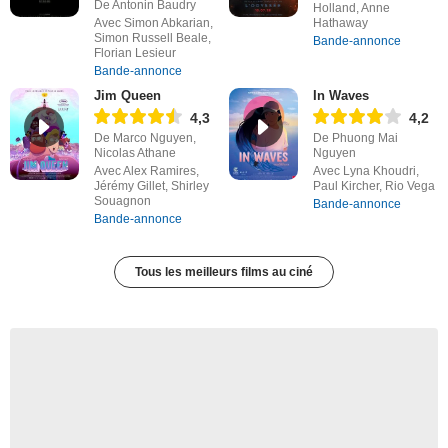
De Antonin Baudry
Holland, Anne
Avec Simon Abkarian,
Hathaway
Simon Russell Beale,
Bande-annonce
Florian Lesieur
Bande-annonce
Jim Queen
In Waves
4,3
4,2
De Marco Nguyen,
De Phuong Mai
Nicolas Athane
Nguyen
Avec Alex Ramires,
Avec Lyna Khoudri,
Jérémy Gillet, Shirley
Paul Kircher, Rio Vega
Souagnon
Bande-annonce
Bande-annonce
Tous les meilleurs films au ciné