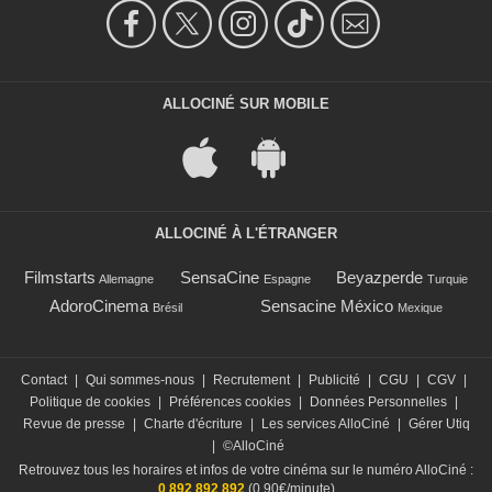
ALLOCINÉ SUR MOBILE
ALLOCINÉ À L'ÉTRANGER
Filmstarts
SensaCine
Beyazperde
Allemagne
Espagne
Turquie
AdoroCinema
Sensacine México
Brésil
Mexique
Contact
|
Qui sommes-nous
|
Recrutement
|
Publicité
|
CGU
|
CGV
|
Politique de cookies
|
Préférences cookies
|
Données Personnelles
|
Revue de presse
|
Charte d'écriture
|
Les services AlloCiné
|
Gérer Utiq
|
©AlloCiné
Retrouvez tous les horaires et infos de votre cinéma sur le numéro AlloCiné :
0 892 892 892
(0,90€/minute)