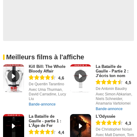
Meilleurs films à l'affiche
Kill Bill: The Whole
La Bataille de
Bloody Affair
Gaulle - Partie 2 :
J’écris ton nom
4,6
4,5
De Quentin Tarantino
De Antonin Baudry
Avec Uma Thurman,
David Carradine, Lucy
Avec Simon Abkarian,
Liu
Niels Schneider,
Anamaria Vartolomei
Bande-annonce
Bande-annonce
La Bataille de
L'Odyssée
Gaulle - partie 1 :
4,3
L'Âge de Fer
De Christopher Nolan
4,4
Avec Matt Damon, Tom