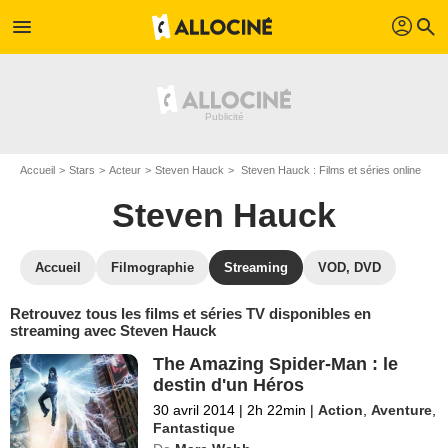
profil
menu
search
Accueil
Stars
Acteur
Steven Hauck
Steven Hauck : Films et séries online
Steven Hauck
Accueil
Filmographie
Streaming
VOD, DVD
Retrouvez tous les films et séries TV disponibles en
streaming avec Steven Hauck
The Amazing Spider-Man : le
destin d'un Héros
30 avril 2014
|
2h 22min
|
Action
,
Aventure
,
Fantastique